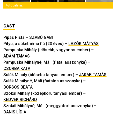
Fotógaléria:
CAST
Pipás Pista
–
SZABÓ GABI
Pityu, a süketnéma fiú (20 éves)
–
LAZÓK MÁTYÁS
Pampuska Mihály (idősebb, vagyonos ember)
–
ÁDÁM TAMÁS
Pampuska Mihályné, Máli (fiatal asszonyka)
–
CSORBA KATA
Sulák Mihály (idősebb tanyasi ember)
–
JAKAB TAMÁS
Sulák Mihályné, Máli (fiatalos asszonyka)
–
BORSOS BEÁTA
Szokál Mihály (középkorú tanyasi ember)
–
KEDVEK RICHÁRD
Szokál Mihályné, Máli (meggyötört asszonyka)
–
DANIS LÍDIA