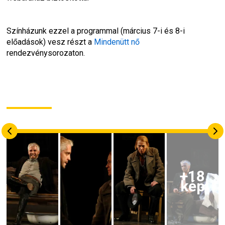
Színházunk ezzel a programmal (március 7-i és 8-i 
előadások) vesz részt a
 Mindenütt nő
rendezvénysorozaton.
+
18
kép