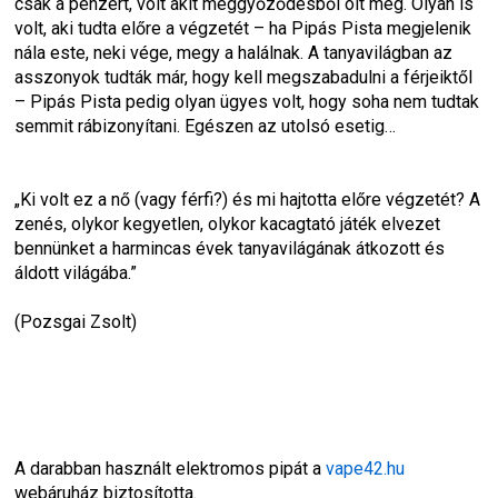
csak a pénzért, volt akit meggyőződésből ölt meg. Olyan is 
volt, aki tudta előre a végzetét – ha Pipás Pista megjelenik 
nála este, neki vége, megy a halálnak. A tanyavilágban az 
asszonyok tudták már, hogy kell megszabadulni a férjeiktől 
– Pipás Pista pedig olyan ügyes volt, hogy soha nem tudtak 
semmit rábizonyítani. Egészen az utolsó esetig…
„Ki volt ez a nő (vagy férfi?) és mi hajtotta előre végzetét? A 
zenés, olykor kegyetlen, olykor kacagtató játék elvezet 
bennünket a harmincas évek tanyavilágának átkozott és 
áldott világába.”
(Pozsgai Zsolt)
A darabban használt elektromos pipát a 
vape42.hu
webáruház biztosította.