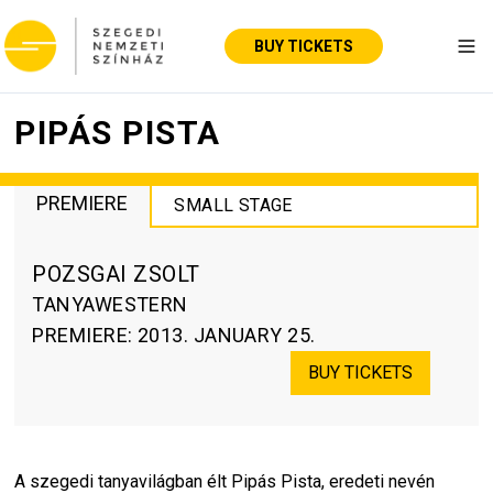
BUY TICKETS
Tog
PIPÁS PISTA
PREMIERE
SMALL STAGE
POZSGAI ZSOLT
TANYAWESTERN
PREMIERE
:
2013. JANUARY 25.
BUY TICKETS
A szegedi tanyavilágban élt Pipás Pista, eredeti nevén 