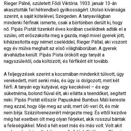
Rieger Pálné, született Fődi Viktória. 1933. január 13-án 
akasztották fel hétrendbeli gyilkosságért. Utolsó kívánsága 
szerint, a saját kötelével, Szegeden. A tanyavilágban 
mindenki férfinak ismerte, csak a börtönben derült ki, hogy 
nő. Pipás Pistát tizenkét éves korában cselédnek adták el a 
szülei, ott erőszakolta meg a gazda, majd mivel gyerek jött, 
kiházasította egy német cseléddel, Rieger Pállal, aki viszont 
egy év múlva meghalt az első világháborúban. A gyerek 
árvaházba került. Pipás Pista örökölt egy tanyát a 
nagyszüleitől, oda költözött, és férfiként élt tovább.
A feljegyzések szerint a kocsmában mindenkit túlivott, úgy 
verekedett, mint senki más, és úgy is dolgozott, mint két 
férfi. A tanyán egy kutyával, egy kecskével – és egy 
süketnéma, bolond fiúval élt, aki ellátta a teendőket, segített 
neki. Pipás Pistát először Papuskáné Bumbus Máli kereste 
meg azzal, hogy ölje meg az urát, mert üti-veri őt, és már 
nem bírja. Százötvenezerért mérgezte meg. És ettől kezdve 
még hat esetben ölt meg olyan férjeket, akik rosszul bántak 
a feleségükkel. Mind a hét eset más és más volt. Volt akit 