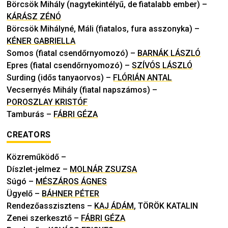
Börcsök Mihály (nagytekintélyű, de fiatalabb ember)
–
KÁRÁSZ ZÉNÓ
Börcsök Mihályné, Máli (fiatalos, fura asszonyka)
–
KÉNER GABRIELLA
Somos (fiatal csendőrnyomozó)
–
BARNÁK LÁSZLÓ
Epres (fiatal csendőrnyomozó)
–
SZÍVÓS LÁSZLÓ
Surding (idős tanyaorvos)
–
FLÓRIÁN ANTAL
Vecsernyés Mihály (fiatal napszámos)
–
POROSZLAY KRISTÓF
Tamburás
–
FÁBRI GÉZA
CREATORS
Közreműködő
–
Díszlet-jelmez
–
MOLNÁR ZSUZSA
Súgó
–
MÉSZÁROS ÁGNES
Ügyelő
–
BÁHNER PÉTER
Rendezőasszisztens
–
KAJ ÁDÁM
,
TÖRÖK KATALIN
Zenei szerkesztő
–
FÁBRI GÉZA