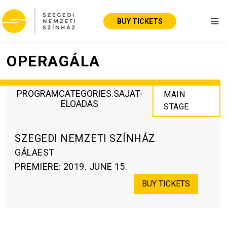
BUY TICKETS
Tog
OPERAGÁLA
PROGRAMCATEGORIES.SAJAT-
MAIN
ELOADAS
STAGE
SZEGEDI NEMZETI SZÍNHÁZ
GÁLAEST
PREMIERE
:
2019. JUNE 15.
BUY TICKETS