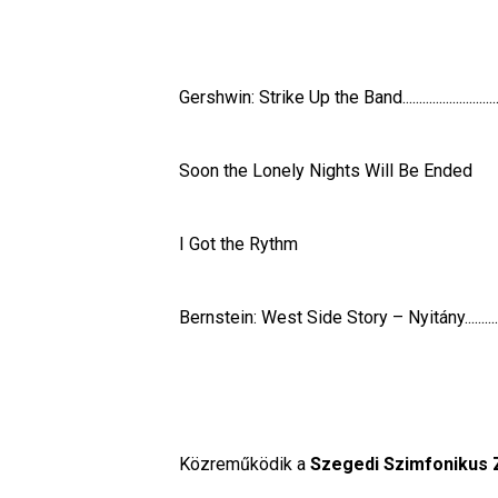
Gershwin: Strike Up the Band...............................
Soon the Lonely Nights Will Be Ended            
I Got the Rythm                                               
Bernstein: West Side Story – Nyitány.................
Közreműködik a 
Szegedi Szimfonikus