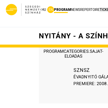
HU
EN
PROGRAM
NEWS
REPERTOIRE
TICK
NYITÁNY - A SZÍN
PROGRAMCATEGORIES.SAJAT-
ELOADAS
SZNSZ
ÉVADNYITÓ GÁ
PREMIERE
:
2008