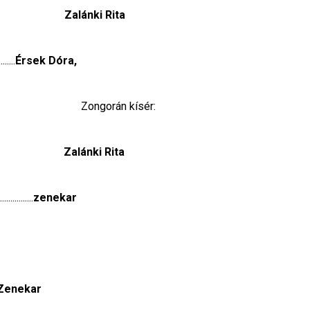
Zalánki Rita
.....
Érsek Dóra,
                       Zongorán kísér:
                    
 Zalánki Rita
.........
zenekar
 Zenekar