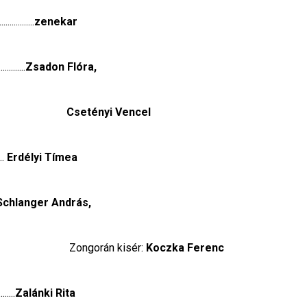
..........
zenekar
........
Zsadon Flóra,
                                  Csetényi Vencel
.. 
Erdélyi Tímea
Schlanger András,
                                 Zongorán kisér: 
Koczka Ferenc
.....
Zalánki Rita