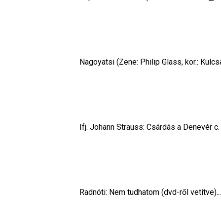
Nagoyatsi (Zene: Philip Glass, kor.: Kulcsár N
Ifj. Johann Strauss: Csárdás a Denevér c. op
Radnóti: Nem tudhatom (dvd-ről vetítve)............