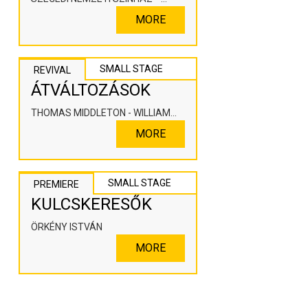
KOOPERÁLÓ SZÍNHÁZPEDAGÓGIAI
MORE
ALKOTÓTÉR
SMALL STAGE
REVIVAL
ÁTVÁLTOZÁSOK
THOMAS MIDDLETON - WILLIAM
ROWLEY
MORE
SMALL STAGE
PREMIERE
KULCSKERESŐK
ÖRKÉNY ISTVÁN
MORE