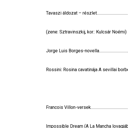
Tavaszi áldozat – részlet......................................
(zene: Sztravinszkij, kor.: Kulcsár Noémi)
Jorge Luis Borges-novella....................................
Rossini: Rosina cavatinája A sevillai borbél
Francois Villon-versek............................................
Impossible Dream (A La Mancha lovagjából)......