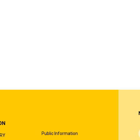
ON
Public Information
ORY