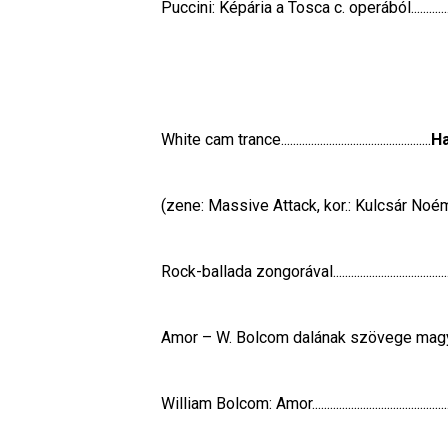
Puccini: Képária a Tosca c. operából...................
White cam trance..................................................
Ha
(zene: Massive Attack, kor.: Kulcsár Noémi)     
Rock-ballada zongorával.......................................
Amor – W. Bolcom dalának szövege magyarul....
William Bolcom: Amor.............................................