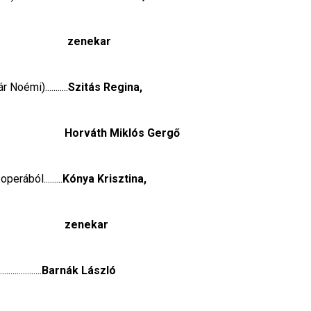
zenekar
oémi)...........
Szitás Regina,
Horváth Miklós Gergő
erából.........
Kónya Krisztina,
zenekar
...........
Barnák László