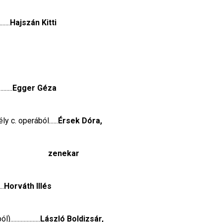
.....
Hajszán Kitti
......
Egger Géza
y c. operából......
Érsek Dóra,
zenekar
..
Horváth Illés
..............
László Boldizsár,