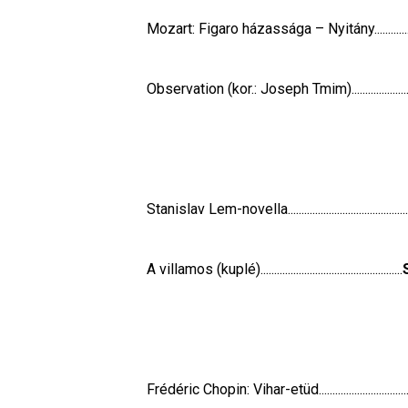
Mozart: Figaro házassága – Nyitány...................
Observation (kor.: Joseph Tmim).........................
                                                              
Stanislav Lem-novella............................................
A villamos (kuplé)....................................................
                                                                
Frédéric Chopin: Vihar-etüd...................................