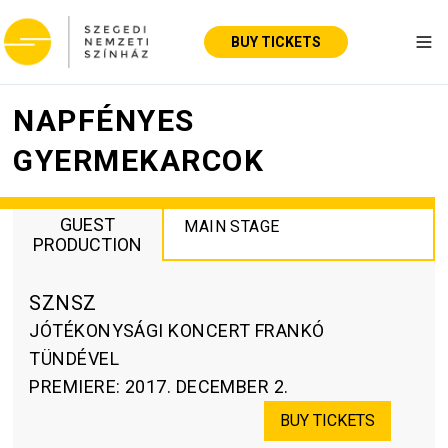
BUY TICKETS
Tog
NAPFÉNYES
GYERMEKARCOK
GUEST
MAIN STAGE
PRODUCTION
SZNSZ
JÓTÉKONYSÁGI KONCERT FRANKÓ
TÜNDÉVEL
PREMIERE
:
2017. DECEMBER 2.
BUY TICKETS