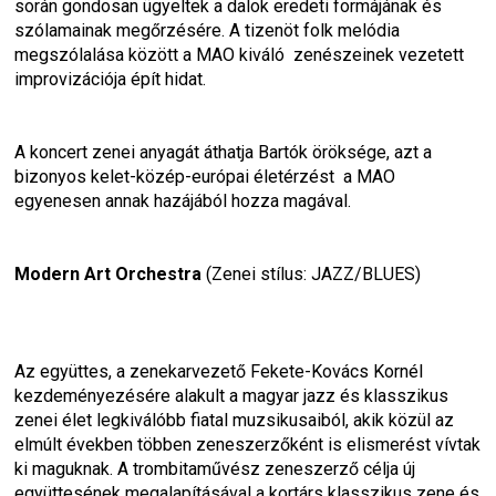
során gondosan ügyeltek a dalok eredeti formájának és  
szólamainak megőrzésére. A tizenöt folk melódia 
megszólalása között a MAO kiváló  zenészeinek vezetett 
improvizációja épít hidat.
A koncert zenei anyagát áthatja Bartók öröksége, azt a 
bizonyos kelet-közép-európai életérzést  a MAO 
egyenesen annak hazájából hozza magával.
Modern Art Orchestra 
(Zenei stílus: JAZZ/BLUES)
Az együttes, a zenekarvezető Fekete-Kovács Kornél 
kezdeményezésére alakult a magyar jazz és klasszikus 
zenei élet legkiválóbb fiatal muzsikusaiból, akik közül az 
elmúlt években többen zeneszerzőként is elismerést vívtak 
ki maguknak. A trombitaművész zeneszerző célja új 
együttesének megalapításával a kortárs klasszikus zene és 