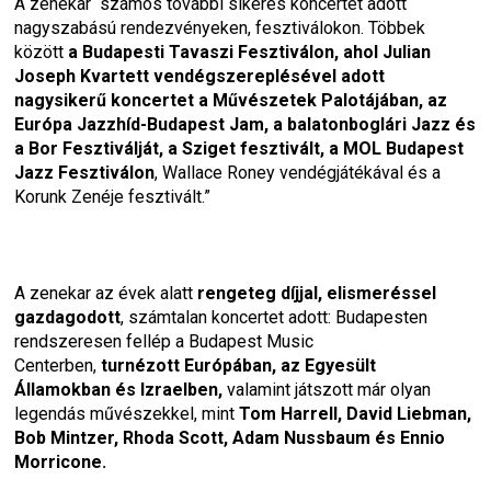
A zenekar  számos további sikeres koncertet adott 
nagyszabású rendezvényeken, fesztiválokon. Többek 
között 
a Budapesti Tavaszi Fesztiválon, ahol Julian 
Joseph Kvartett vendégszereplésével adott 
nagysikerű koncertet a Művészetek Palotájában, az 
Európa Jazzhíd-Budapest Jam, a balatonboglári Jazz és 
a Bor Fesztiválját, a Sziget fesztivált, a MOL Budapest 
Jazz Fesztiválon
, Wallace Roney vendégjátékával és a 
Korunk Zenéje fesztivált.”
A zenekar az évek alatt 
rengeteg díjjal, elismeréssel 
gazdagodott
, számtalan koncertet adott: Budapesten 
rendszeresen fellép a Budapest Music 
Centerben, 
turnézott Európában, az Egyesült 
Államokban és Izraelben,
 valamint játszott már olyan 
legendás művészekkel, mint 
Tom Harrell, David Liebman, 
Bob Mintzer, Rhoda Scott, Adam Nussbaum és Ennio 
Morricone.