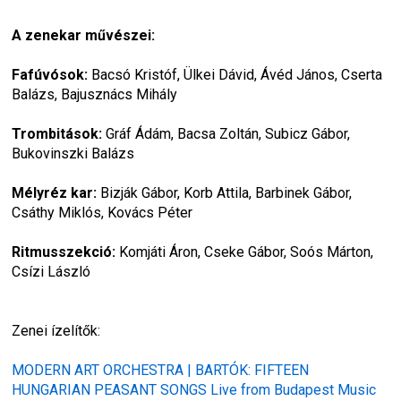
A zenekar művészei:
Fafúvósok:
 Bacsó Kristóf, Ülkei Dávid, Ávéd János, Cserta 
Balázs, Bajusznács Mihály
Trombitások:
 Gráf Ádám, Bacsa Zoltán, Subicz Gábor, 
Bukovinszki Balázs
Mélyréz kar:
 Bizják Gábor, Korb Attila, Barbinek Gábor, 
Csáthy Miklós, Kovács Péter
Ritmusszekció:
 Komjáti Áron, Cseke Gábor, Soós Márton, 
Csízi László
Zenei ízelítők:
MODERN ART ORCHESTRA | BARTÓK: FIFTEEN 
HUNGARIAN PEASANT SONGS Live from Budapest Music 