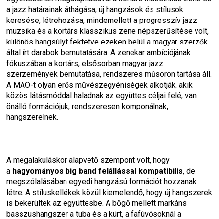
a jazz határainak áthágása, új hangzások és stílusok 
keresése, létrehozása, mindemellett a progresszív jazz 
muzsika és a kortárs klasszikus zene népszerűsítése volt, 
különös hangsúlyt fektetve ezeken belül a magyar szerzők 
által írt darabok bemutatására. A zenekar ambíciójának 
fókuszában a kortárs, elsősorban magyar jazz 
szerzemények bemutatása, rendszeres műsoron tartása áll. 
A MAO-t olyan erős művészegyéniségek alkotják, akik 
közös látásmóddal haladnak az együttes céljai felé, van 
önálló formációjuk, rendszeresen komponálnak, 
hangszerelnek.
A megalakuláskor alapvető szempont volt, hogy 
a 
hagyományos big band felállással kompatibilis
, de 
megszólalásában egyedi hangzású formációt hozzanak 
létre. A stíluskellékek közül kiemelendő, hogy új hangszerek 
is bekerültek az együttesbe. A bőgő mellett markáns 
basszushangszer a tuba és a kürt, a fafúvósoknál a 