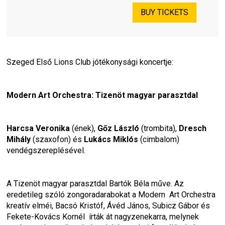
BUY TICKETS
Szeged Első Lions Club jótékonysági koncertje:
Modern Art Orchestra: Tizenöt magyar parasztdal 
Harcsa Veronika
 (ének), 
Gőz László
 (trombita), 
Dresch 
Mihály
 (szaxofon) és 
Lukács Miklós
 (cimbalom) 
vendégszereplésével.
A Tizenöt magyar parasztdal Bartók Béla műve. Az 
eredetileg szóló zongoradarabokat a Modern  Art Orchestra 
kreatív elméi, Bacsó Kristóf, Ávéd János, Subicz Gábor és 
Fekete-Kovács Kornél  írták át nagyzenekarra, melynek 