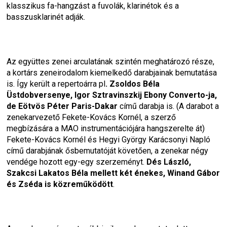
klasszikus fa-hangzást a fuvolák, klarinétok és a 
basszusklarinét adják.
Az együttes zenei arculatának szintén meghatározó része, 
a kortárs zeneirodalom kiemelkedő darabjainak bemutatása 
is. Így került a repertoárra pl
. Zsoldos Béla 
Üstdobversenye, Igor Sztravinszkij Ebony Converto-ja, 
de Eötvös Péter Paris-Dakar
 című darabja is. (A darabot a 
zenekarvezető Fekete-Kovács Kornél, a szerző 
megbízására a MAO instrumentációjára hangszerelte át) 
Fekete-Kovács Kornél és Hegyi György 
Karácsonyi Napló
című darabjának ősbemutatóját követően, a zenekar négy 
vendége hozott egy-egy szerzeményt. 
Dés László, 
Szakcsi Lakatos Béla mellett két énekes, Winand Gábor 
és Zséda is közreműködött
.