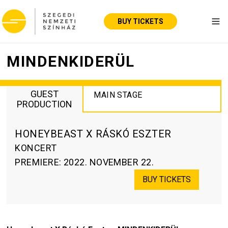
BUY TICKETS
Tog
MINDENKIDERÜL
GUEST
MAIN STAGE
PRODUCTION
HONEYBEAST X RÁSKÓ ESZTER
KONCERT
PREMIERE
:
2022. NOVEMBER 22.
BUY TICKETS