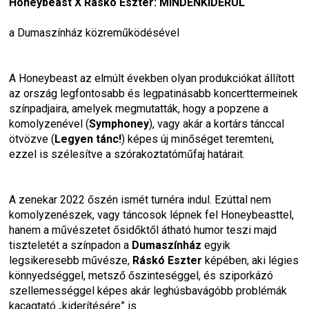
Honeybeast X Ráskó Eszter: MINDENKIDERÜL
a Dumaszínház közreműködésével
A Honeybeast az elmúlt években olyan produkciókat állított 
az ország legfontosabb és legpatinásabb koncerttermeinek 
színpadjaira, amelyek megmutatták, hogy a popzene a 
komolyzenével (
Symphoney
), vagy akár a kortárs tánccal 
ötvözve (
Legyen tánc!
) képes új minőséget teremteni, 
ezzel is szélesítve a szórakoztatóműfaj határait.
A zenekar 2022 őszén ismét turnéra indul. Ezúttal nem 
komolyzenészek, vagy táncosok lépnek fel Honeybeasttel, 
hanem a művészetet ősidőktől átható humor teszi majd 
tiszteletét a színpadon a 
Dumaszínház 
egyik 
legsikeresebb művésze, 
Ráskó Eszter
 képében, aki légies 
könnyedséggel, metsző őszinteséggel, és sziporkázó 
szellemességgel képes akár leghúsbavágóbb problémák 
kacagtató „kiderítésére” is.