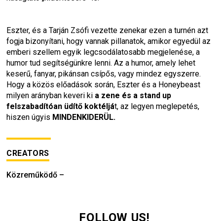
Eszter, és a Tarján Zsófi vezette zenekar ezen a turnén azt 
fogja bizonyítani, hogy vannak pillanatok, amikor egyedül az 
emberi szellem egyik legcsodálatosabb megjelenése, a 
humor tud segítségünkre lenni. Az a humor, amely lehet 
keserű, fanyar, pikánsan csípős, vagy mindez egyszerre. 
Hogy a közös előadások során, Eszter és a Honeybeast 
milyen arányban keveri ki 
a zene és a stand up 
felszabadítóan üdítő koktéljá
t, az legyen meglepetés, 
hiszen úgyis 
MINDENKIDERÜL.
CREATORS
Közreműködő
–
FOLLOW US!