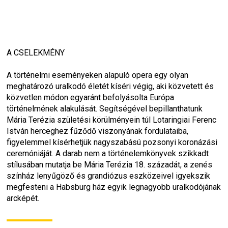
A CSELEKMÉNY
A történelmi eseményeken alapuló opera egy olyan 
meghatározó uralkodó életét kíséri végig, aki közvetett és 
közvetlen módon egyaránt befolyásolta Európa 
történelmének alakulását. Segítségével bepillanthatunk 
Mária Terézia születési körülményein túl Lotaringiai Ferenc 
István herceghez fűződő viszonyának fordulataiba, 
figyelemmel kísérhetjük nagyszabású pozsonyi koronázási 
ceremóniáját. A darab nem a történelemkönyvek szikkadt 
stílusában mutatja be Mária Terézia 18. századát, a zenés 
színház lenyűgöző és grandiózus eszközeivel igyekszik 
megfesteni a Habsburg ház egyik legnagyobb uralkodójának 
arcképét.