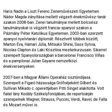
Haris Nadin a Liszt Ferenc Zeneművészeti Egyetemen 
Nádor Magda irányítása mellett végzett énekművész-tanár 
szakon 2008-ban. Zenei tanulmányai mellett bölcsész 
tanulmányokat is végzett francia-spanyol szakon a 
Pázmány Péter Katolikus Egyetemen. 2003-ban szerzett 
spanyol nyelvtanári diplomát. Résztvett többek között, 
Marton Éva, Hamari Júlia, Mitsuko Shirai, Sass Sylvia, 
Nicolas Clapton és Laki Krisztina mesterkurzusain. Sikerrel 
szerepelt Spanyolországban a barcelonai Francisco Viñas 
és a pamplonai Julian Gayarre nemzetközi 
énekversenyeken.
2007-ben a Magyar Állami Operaház ösztöndíjasa. 
Szerepelt a Figaró házassága Grófnéjeként Gilbert és 
Sullivan Mikado c. operettjében Pitti Singet alakította. Volt 
fiatal lány Kodály Székelyfonójában, de repertoárján 
szerepelnek Wagner, Strauss, Puccini, Verdi, Ravel, de Falla 
és Mozart művei is.