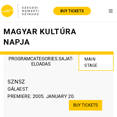
BUY TICKETS
Tog
MAGYAR KULTÚRA
NAPJA
PROGRAMCATEGORIES.SAJAT-
MAIN
ELOADAS
STAGE
SZNSZ
GÁLAEST
PREMIERE
:
2005. JANUARY 20.
BUY TICKETS