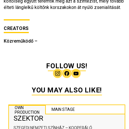
költőiség együtt teremtik meg azt a szintézist, mely tovább 
élteti lánglelkű költőnk korszakokon át nyúló zsenialitását.
CREATORS
Közreműködő
–
FOLLOW US!
YOU MAY ALSO LIKE!
OWN
MAIN STAGE
PRODUCTION
SZEKTOR
SZEGEDI NEMZETI SZÍNHÁZ – KOOPERÁLÓ