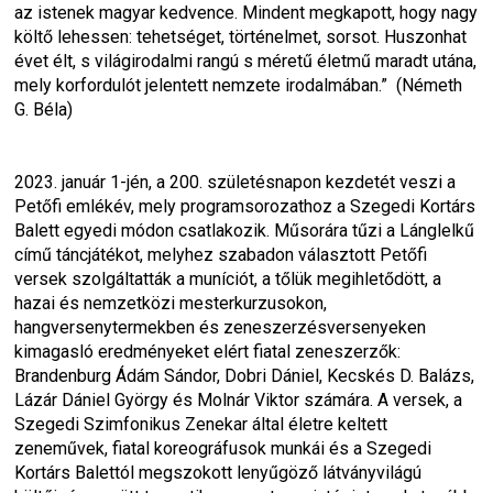
az istenek magyar kedvence. Mindent megkapott, hogy nagy 
költő lehessen: tehetséget, történelmet, sorsot. Huszonhat 
évet élt, s világirodalmi rangú s méretű életmű maradt utána, 
mely korfordulót jelentett nemzete irodalmában.”  (Németh 
G. Béla)
2023. január 1-jén, a 200. születésnapon kezdetét veszi a 
Petőfi emlékév, mely programsorozathoz a Szegedi Kortárs 
Balett egyedi módon csatlakozik. Műsorára tűzi a 
Lánglelkű
című táncjátékot, melyhez szabadon választott Petőfi 
versek szolgáltatták a muníciót, a tőlük megihletődött, a 
hazai és nemzetközi mesterkurzusokon, 
hangversenytermekben és zeneszerzésversenyeken 
kimagasló eredményeket elért fiatal zeneszerzők: 
Brandenburg Ádám Sándor, Dobri Dániel, Kecskés D. Balázs, 
Lázár Dániel György és Molnár Viktor számára. A versek, a 
Szegedi Szimfonikus Zenekar által életre keltett 
zeneművek, fiatal koreográfusok munkái és a Szegedi 
Kortárs Balettól megszokott lenyűgöző látványvilágú 