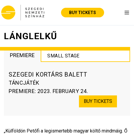
BUY TICKETS
Tog
LÁNGLELKŰ
PREMIERE
SMALL STAGE
SZEGEDI KORTÁRS BALETT
TÁNCJÁTÉK
PREMIERE
:
2023. FEBRUARY 24.
BUY TICKETS
„Külföldön Petőfi a legismertebb magyar költő mindmáig. Ő 