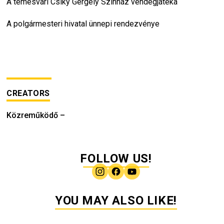
A temesvári Csíky Gergely Színház vendégjátéka
A polgármesteri hivatal ünnepi rendezvénye
CREATORS
Közreműködő
–
FOLLOW US!
YOU MAY ALSO LIKE!