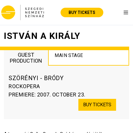
BUY TICKETS
Tog
ISTVÁN A KIRÁLY
GUEST
MAIN STAGE
PRODUCTION
SZÖRÉNYI - BRÓDY
ROCKOPERA
PREMIERE
:
2007. OCTOBER 23.
BUY TICKETS