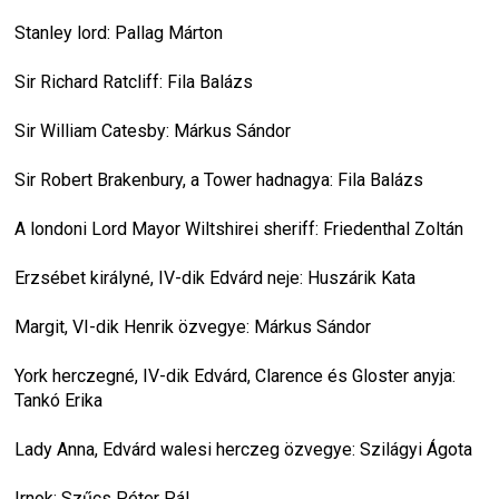
Stanley lord: Pallag Márton
Sir Richard Ratcliff: Fila Balázs
Sir William Catesby: Márkus Sándor
Sir Robert Brakenbury, a Tower hadnagya: Fila Balázs
A londoni Lord Mayor Wiltshirei sheriff: Friedenthal Zoltán
Erzsébet királyné, IV-dik Edvárd neje: Huszárik Kata
Margit, VI-dik Henrik özvegye: Márkus Sándor
York herczegné, IV-dik Edvárd, Clarence és Gloster anyja: 
Tankó Erika
Lady Anna, Edvárd walesi herczeg özvegye: Szilágyi Ágota
Irnok: Szűcs Péter Pál