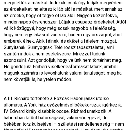
megölették a másikat. Indokuk: csak úgy tudják megvédeni 
az érdekeiket, ha elteszik láb alól a másikat, mert annak az 
az érdeke, hogy őt tegye el láb alól. Nagyon kézenfekvő, 
mindennapos érvrendszer. Látjuk a csupasz érdekeket. Attól 
válik közüggyé, hogy mégiscsak nagyobb a felelősség, 
hogy nem egy lakásról van szó, hanem egy országról, ahol 
emberek élnek. Akik félnek, és akiket a félelem mozgat. 
Sunyítanak. Sunnyognak. Tele rossz tapasztalattal, ami 
szintén indok a nem cselekvésre. Mi ezzel tudunk 
azonosulni. Azt gondoljuk, hogy velünk nem történhet meg. 
Ne gondoljuk! Emberi viselkedésformákat látunk, amiből 
magunk számára is levonhatunk valami tanulságot, még ha 
nem követjük is, helytelen módon.
A III. Richárd története a Rózsák Háborújának utolsó 
állomása. A York-ház győzelmével békekorszak ígérkezik. 
IV. Edward király kisebbik öccse, Richárd unatkozik. A 
háborúban kitűnt bátorságával, vakmerőségével, de 
békében torz külsejével – születési rendellenesség – nem 