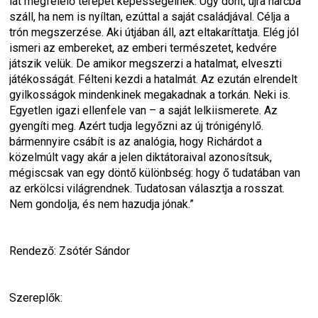
lát megfelelő terepet képességeinek. Úgy dönt, újra harcba 
száll, ha nem is nyíltan, ezúttal a saját családjával. Célja a 
trón megszerzése. Aki útjában áll, azt eltakaríttatja. Elég jól 
ismeri az embereket, az emberi természetet, kedvére 
játszik velük. De amikor megszerzi a hatalmat, elveszti 
játékosságát. Félteni kezdi a hatalmát. Az ezután elrendelt 
gyilkosságok mindenkinek megakadnak a torkán. Neki is. 
Egyetlen igazi ellenfele van – a saját lelkiismerete. Az 
gyengíti meg. Azért tudja legyőzni az új trónigénylő. 
bármennyire csábít is az analógia, hogy Richárdot a 
közelmúlt vagy akár a jelen diktátoraival azonosítsuk, 
mégiscsak van egy döntő különbség: hogy ő tudatában van 
az erkölcsi világrendnek. Tudatosan választja a rosszat. 
Nem gondolja, és nem hazudja jónak.”
Rendező: Zsótér Sándor
Szereplők: