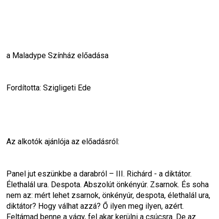
a Maladype Színház előadása
Fordította: Szigligeti Ede
Az alkotók ajánlója az előadásról:
Panel jut eszünkbe a darabról – III. Richárd - a diktátor. 
Élethalál ura. Despota. Abszolút önkényúr. Zsarnok. És soha 
nem az: mért lehet zsarnok, önkényúr, despota, élethalál ura, 
diktátor? Hogy válhat azzá? Ő ilyen meg ilyen, azért. 
Feltámad benne a vágy, fel akar kerülni a csúcsra. De az 