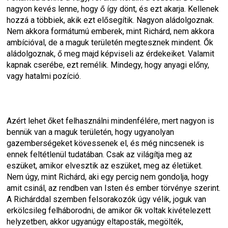
nagyon kevés lenne, hogy ő így dönt, és ezt akarja. Kellenek 
hozzá a többiek, akik ezt elősegítik. Nagyon aládolgoznak. 
Nem akkora formátumú emberek, mint Richárd, nem akkora 
ambícióval, de a maguk területén megtesznek mindent. Ők 
aládolgoznak, ő meg majd képviseli az érdekeiket. Valamit 
kapnak cserébe, ezt remélik. Mindegy, hogy anyagi előny, 
vagy hatalmi pozíció.
Azért lehet őket felhasználni mindenfélére, mert nagyon is 
bennük van a maguk területén, hogy ugyanolyan 
gazemberségeket kövessenek el, és még nincsenek is 
ennek feltétlenül tudatában. Csak az világítja meg az 
eszüket, amikor elvesztik az eszüket, meg az életüket. 
Nem úgy, mint Richárd, aki egy percig nem gondolja, hogy 
amit csinál, az rendben van Isten és ember törvénye szerint. 
A Richárddal szemben felsorakozók úgy vélik, joguk van 
erkölcsileg felháborodni, de amikor ők voltak kivételezett 
helyzetben, akkor ugyanúgy eltaposták, megölték, 