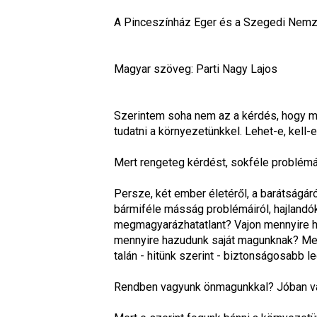
A Pinceszínház Eger és a Szegedi Nemze
Magyar szöveg: Parti Nagy Lajos
Szerintem soha nem az a kérdés, hogy mir
tudatni a környezetünkkel. Lehet-e, kell-
Mert rengeteg kérdést, sokféle problémát
Persze, két ember életéről, a barátságáró
bármiféle másság problémáiról, hajlandók
megmagyarázhatatlant? Vajon mennyire ha
mennyire hazudunk saját magunknak? Megé
talán - hitünk szerint - biztonságosabb l
Rendben vagyunk önmagunkkal? Jóban va