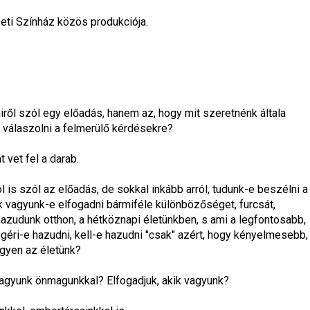
ti Színház közös produkciója.
ől szól egy előadás, hanem az, hogy mit szeretnénk általa 
e válaszolni a felmerülő kérdésekre?
 vet fel a darab.
l is szól az előadás, de sokkal inkább arról, tudunk-e beszélni a 
 vagyunk-e elfogadni bármiféle különbözőséget, furcsát, 
zudunk otthon, a hétköznapi életünkben, s ami a legfontosabb, 
ri-e hazudni, kell-e hazudni "csak" azért, hogy kényelmesebb, 
egyen az életünk?
gyunk önmagunkkal? Elfogadjuk, akik vagyunk?