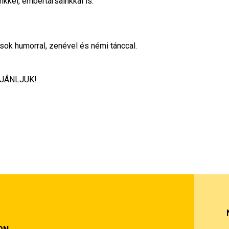
nkkel, embertársainkkal is.
 sok humorral, zenével és némi tánccal.
AJÁNLJUK!