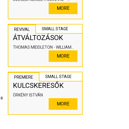
KOOPERÁLÓ SZÍNHÁZPEDAGÓGIAI
MORE
ALKOTÓTÉR
SMALL STAGE
REVIVAL
ÁTVÁLTOZÁSOK
THOMAS MIDDLETON - WILLIAM
ROWLEY
MORE
SMALL STAGE
PREMIERE
KULCSKERESŐK
ÖRKÉNY ISTVÁN
s 
MORE