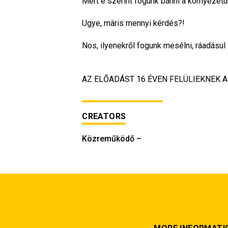
Mert e szerint fogunk bánni a környezetü
Ugye, máris mennyi kérdés?!
Nos, ilyenekről fogunk mesélni, ráadásul
AZ ELŐADÁST 16 ÉVEN FELÜLIEKNEK 
CREATORS
Közreműködő
–