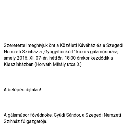
Szeretettel meghívjuk önt a Közéleti Kávéház és a Szegedi 
Nemzeti Színház a „Gyógyítóinkért” közös gálaműsorára, 
amely 2016. XI. 07-én, hétfőn, 18:00 órakor kezdődik a 
Kisszínházban (Horváth Mihály utca 3.).
A belépés díjtalan!
A gálaműsor fővédnöke: Gyüdi Sándor, a Szegedi Nemzeti 
Színház főigazgatója.