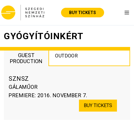
BUY TICKETS
Tog
GYÓGYÍTÓINKÉRT
GUEST
OUTDOOR
PRODUCTION
SZNSZ
GÁLAMŰOR
PREMIERE
:
2016. NOVEMBER 7.
BUY TICKETS