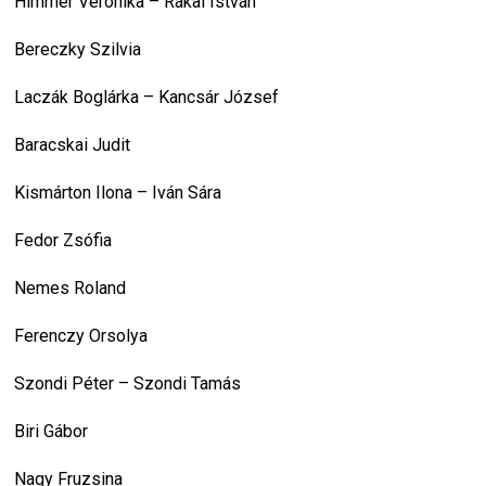
Himmer Veronika – Rákai István
Bereczky Szilvia
Laczák Boglárka – Kancsár József
Baracskai Judit
Kismárton Ilona – Iván Sára
Fedor Zsófia
Nemes Roland
Ferenczy Orsolya
Szondi Péter – Szondi Tamás
Biri Gábor
Nagy Fruzsina