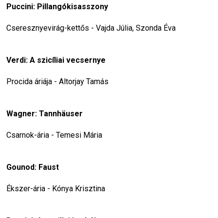
Puccini: Pillangókisasszony
Cseresznyevirág-kettős - Vajda Júlia, Szonda Éva
Verdi: A szicíliai vecsernye
Procida áriája - Altorjay Tamás
Wagner: Tannhäuser
Csarnok-ária - Temesi Mária
Gounod: Faust
Ékszer-ária - Kónya Krisztina