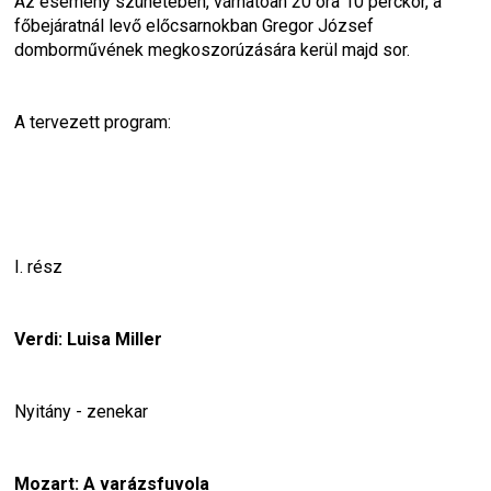
Az esemény szünetében, várhatóan 20 óra 10 perckor, a 
főbejáratnál levő előcsarnokban Gregor József 
domborművének megkoszorúzására kerül majd sor.
A tervezett program:
I. rész
Verdi: Luisa Miller
Nyitány - zenekar
Mozart: A varázsfuvola