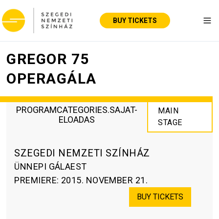
BUY TICKETS
Tog
GREGOR 75
OPERAGÁLA
PROGRAMCATEGORIES.SAJAT-
MAIN
ELOADAS
STAGE
SZEGEDI NEMZETI SZÍNHÁZ
ÜNNEPI GÁLAEST
PREMIERE
:
2015. NOVEMBER 21.
BUY TICKETS