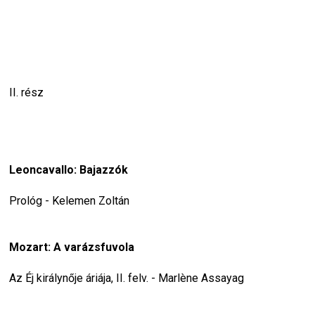
II. rész
Leoncavallo: Bajazzók
Prológ - Kelemen Zoltán
Mozart: A varázsfuvola
Az Éj királynője áriája, II. felv. - Marlène Assayag