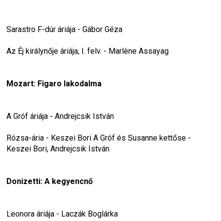
Sarastro F-dúr áriája - Gábor Géza
Az Éj királynője áriája, I. felv. - Marlène Assayag
Mozart: Figaro lakodalma
A Gróf áriája - Andrejcsik István
Rózsa-ária - Keszei Bori A Gróf és Susanne kettőse - 
Keszei Bori, Andrejcsik István
Donizetti: A kegyencnő
Leonora áriája - Laczák Boglárka