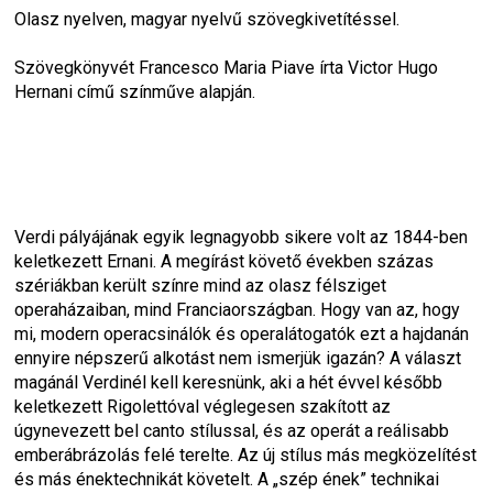
Olasz nyelven, magyar nyelvű szövegkivetítéssel.
Szövegkönyvét Francesco Maria Piave írta Victor Hugo 
Hernani című színműve alapján.
Verdi pályájának egyik legnagyobb sikere volt az 1844-ben 
keletkezett Ernani. A megírást követő években százas 
szériákban került színre mind az olasz félsziget 
operaházaiban, mind Franciaországban. Hogy van az, hogy 
mi, modern operacsinálók és operalátogatók ezt a hajdanán 
ennyire népszerű alkotást nem ismerjük igazán? A választ 
magánál Verdinél kell keresnünk, aki a hét évvel később 
keletkezett Rigolettóval véglegesen szakított az 
úgynevezett bel canto stílussal, és az operát a reálisabb 
emberábrázolás felé terelte. Az új stílus más megközelítést 
és más énektechnikát követelt. A „szép ének” technikai 