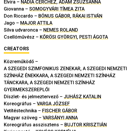
Elvira
–
NADIA CERCHEZ
,
ÁDÁM ZSUZSANNA
Giovanna
–
SOMOGYVÁRI TÍMEA ZITA
Don Riccardo
–
BÓNUS GÁBOR
,
RÁKAI ISTVÁN
Jago
–
MAJOR ATTILA
Silva udvaronca
–
NEMES ROLAND
Csellóművész
–
KŐRÖSI GYÖRGYI
,
PESTI ÁGOTA
CREATORS
Közreműködő
–
A SZEGEDI SZIMFONIKUS ZENEKAR, A SZEGEDI NEMZETI
SZÍNHÁZ ÉNEKKARA, A SZEGEDI NEMZETI SZÍNHÁZ
TÁNCKARA, A SZEGEDI NEMZETI SZÍNHÁZ
GYERMEKSZEREPLŐI
Díszlet- és jelmeztervező
–
JUHÁSZ KATALIN
Koreográfus
–
VARGA JÓZSEF
Vetítéstechnika
–
FISCHER GÁBOR
Magyar szöveg
–
VARSÁNYI ANNA
Koreográfus asszisztens
–
BUJTOR KRISZTIÁN