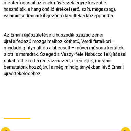
mesterfogásait az énekművészek egyre kevésbé 
használták, a hang önálló értékei (erő, szín, magasság), 
valamint a drámai kifejezőerő kerültek a középpontba.
Az Ernani újjászületése a huszadik század zenei 
újrafelfedező mozgalmaihoz köthető, Verdi fiatalkori – 
mindaddig fitymált és alábecsült – művei műsorra kerültek, 
s ott is maradtak. Szeged a Vaszy-féle Nabucco felújítással 
sokat tett ezért a reneszánszért, s reméljük, mostani 
bemutatónk hozzájárul a még mindig árnyékban lévő Ernani 
újraértékeléséhez.