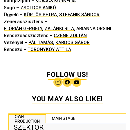
Karigazgató
–
KOVÁCS KORNÉLIA
Súgó
–
ZSOLDOS ANIKÓ
Ügyelő
–
KÜRTÖS PETRA
,
STEFANIK SÁNDOR
Zenei asszisztens
–
FLÓRIÁN GERGELY
,
ZALÁNKI RITA
,
ARIANNA ORSINI
Rendezőasszisztens
–
CZENE ZOLTÁN
Vezényel
–
PÁL TAMÁS
,
KARDOS GÁBOR
Rendező
–
TORONYKŐY ATTILA
FOLLOW US!
YOU MAY ALSO LIKE!
OWN
MAIN STAGE
PRODUCTION
SZEKTOR