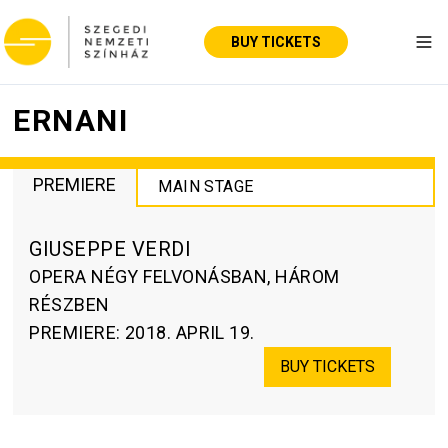
BUY TICKETS
Tog
ERNANI
PREMIERE
MAIN STAGE
GIUSEPPE VERDI
OPERA NÉGY FELVONÁSBAN, HÁROM
RÉSZBEN
PREMIERE
:
2018. APRIL 19.
BUY TICKETS