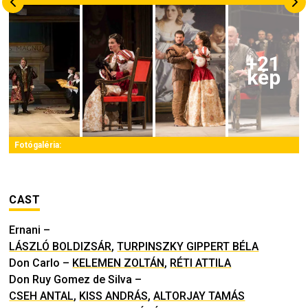
+
21
kép
Fotógaléria:
CAST
Ernani
–
LÁSZLÓ BOLDIZSÁR
,
TURPINSZKY GIPPERT BÉLA
Don Carlo
–
KELEMEN ZOLTÁN
,
RÉTI ATTILA
Don Ruy Gomez de Silva
–
CSEH ANTAL
,
KISS ANDRÁS
,
ALTORJAY TAMÁS