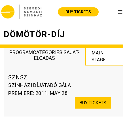
BUY TICKETS
Tog
DÖMÖTÖR-DÍJ
PROGRAMCATEGORIES.SAJAT-
MAIN
ELOADAS
STAGE
SZNSZ
SZÍNHÁZI DÍJÁTADÓ GÁLA
PREMIERE
:
2011. MAY 28.
BUY TICKETS