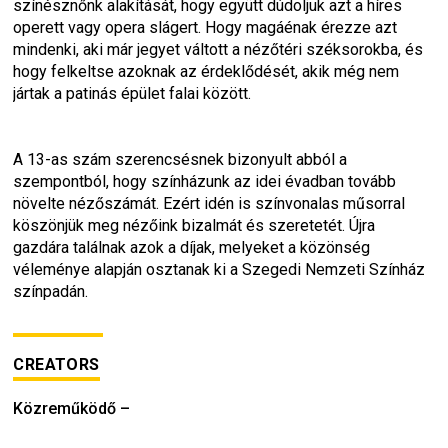
színésznőnk alakítását, hogy együtt dúdoljuk azt a híres 
operett vagy opera slágert. Hogy magáénak érezze azt 
mindenki, aki már jegyet váltott a nézőtéri széksorokba, és 
hogy felkeltse azoknak az érdeklődését, akik még nem 
jártak a patinás épület falai között.
A 13-as szám szerencsésnek bizonyult abból a 
szempontból, hogy színházunk az idei évadban tovább 
növelte nézőszámát. Ezért idén is színvonalas műsorral 
köszönjük meg nézőink bizalmát és szeretetét. Újra 
gazdára találnak azok a díjak, melyeket a közönség 
véleménye alapján osztanak ki a Szegedi Nemzeti Színház 
színpadán.
CREATORS
Közreműködő
–