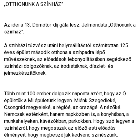
„OTTHONUNK A SZÍNHÁZ”
Az idei a 13. Dömötör-díj gála lesz. Jelmondata „Otthonunk a 
színház”.
A színházi tűzvész utáni helyreállítástól számítottan 125 
éves épület második otthona a színpadra lépő 
művészeknek, az előadások lebonyolításában segédkező 
színházi dolgozóknak, az irodistáknak, díszlet- és 
jelmezkészítőknek.
Több mint 100 ember dolgozik naponta azért, hogy az Ő 
épületük a Mi épületünk legyen. Miénk Szegedieké, 
Csongrád megyeieké, a régióé, az országé. A nézőké. 
Nemcsak esténként, hanem napközben is, a konyhában, a 
munkahelyeken, kávézókban, parkokban. Hogy szó legyen a 
színházról, hogy megosszuk az előző esti előadás 
élményeit, hogy megbeszéljük kedvenc színészünk, 