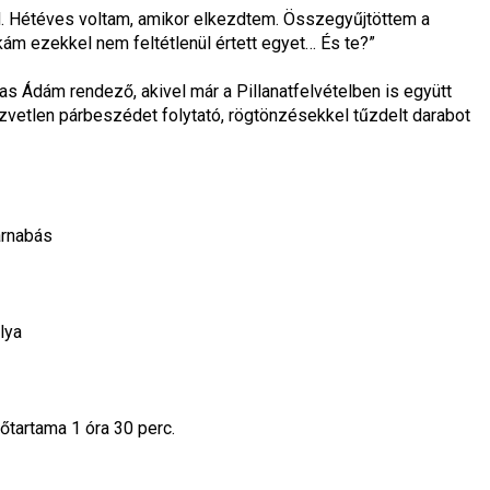
. Hétéves voltam, amikor elkezdtem. Összegyűjtöttem a 
kám ezekkel nem feltétlenül értett egyet… És te?”

 Ádám rendező, akivel már a Pillanatfelvételben is együtt 
özvetlen párbeszédet folytató, rögtönzésekkel tűzdelt darabot 
rnabás

ya

őtartama 1 óra 30 perc.