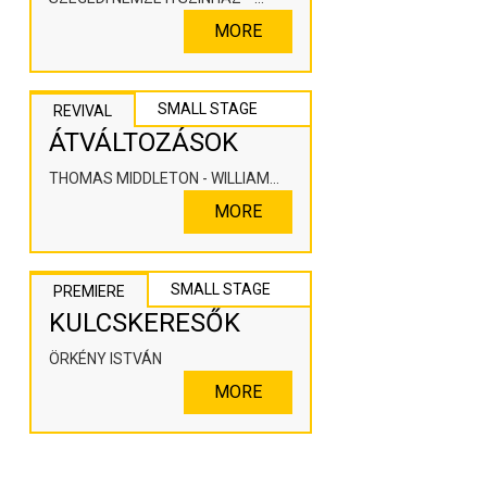
KOOPERÁLÓ SZÍNHÁZPEDAGÓGIAI
MORE
ALKOTÓTÉR
SMALL STAGE
REVIVAL
ÁTVÁLTOZÁSOK
THOMAS MIDDLETON - WILLIAM
ROWLEY
MORE
SMALL STAGE
PREMIERE
KULCSKERESŐK
ÖRKÉNY ISTVÁN
MORE