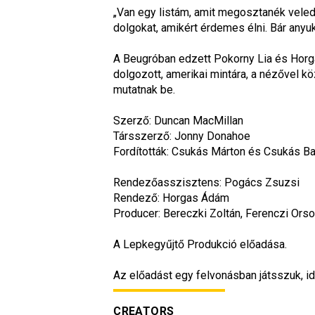
„Van egy listám, amit megosztanék veled
dolgokat, amikért érdemes élni. Bár anyu
A Beugróban edzett Pokorny Lia és Horgas
dolgozott, amerikai mintára, a nézővel k
mutatnak be.

Szerző: Duncan MacMillan

Társszerző: Jonny Donahoe

Fordították: Csukás Márton és Csukás Ba
Rendezőasszisztens: Pogács Zsuzsi

Rendező: Horgas Ádám

Producer: Bereczki Zoltán, Ferenczi Orsol
A Lepkegyűjtő Produkció előadása.

Az előadást egy felvonásban játsszuk, id
CREATORS