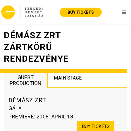
BUY TICKETS
Tog
DÉMÁSZ ZRT
ZÁRTKÖRŰ
RENDEZVÉNYE
GUEST
MAIN STAGE
PRODUCTION
DÉMÁSZ ZRT
GÁLA
PREMIERE
:
2008. APRIL 18.
BUY TICKETS