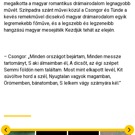
megalkotta a magyar romantikus drámairodalom legnagyobb 
művét. Színpadra szánt művei közül a Csongor és Tünde a 
kevés remekművel dicsekvő magyar drámairodalom egyik 
legremekebb főműve, és a legszebb és legzeneibb 
hangzású magyar mesejáték Kezdjük tehát az elején.
– Csongor: „Minden országot bejártam, Minden messze 
tartományt, S aki álmaimban él, A dicsőt, az égi szépet 
Semmi földön nem találtam. Most mint elkapott levél, Kit 
süvöltve hord a szél, Nyugtalan vagyok magamban, 
Örömemben, bánatomban, S lelkem vágy szárnyára kél.”