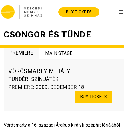
BUY TICKETS
Tog
CSONGOR ÉS TÜNDE
PREMIERE
MAIN STAGE
VÖRÖSMARTY MIHÁLY
TÜNDÉRI SZÍNJÁTÉK
PREMIERE
:
2009. DECEMBER 18.
BUY TICKETS
Vörösmarty a 16. századi Árgírus királyfi széphistóriájából 