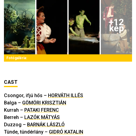
+
12
kép
Fotógaléria:
CAST
Csongor, ifjú hős
–
HORVÁTH ILLÉS
Balga
–
GÖMÖRI KRISZTIÁN
Kurrah
–
PATAKI FERENC
Berreh
–
LAZÓK MÁTYÁS
Duzzog
–
BARNÁK LÁSZLÓ
Tünde, tündérlány
–
GIDRÓ KATALIN