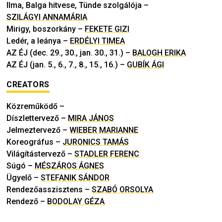
Ilma, Balga hitvese, Tünde szolgálója
–
SZILÁGYI ANNAMÁRIA
Mirigy, boszorkány
–
FEKETE GIZI
Ledér, a leánya
–
ERDÉLYI TIMEA
AZ ÉJ (dec. 29., 30., jan. 30., 31.)
–
BALOGH ERIKA
AZ ÉJ (jan. 5., 6., 7., 8., 15., 16.)
–
GUBÍK ÁGI
CREATORS
Közreműködő
–
Díszlettervező
–
MIRA JÁNOS
Jelmeztervező
–
WIEBER MARIANNE
Koreográfus
–
JURONICS TAMÁS
Világítástervező
–
STADLER FERENC
Súgó
–
MÉSZÁROS ÁGNES
Ügyelő
–
STEFANIK SÁNDOR
Rendezőasszisztens
–
SZABÓ ORSOLYA
Rendező
–
BODOLAY GÉZA