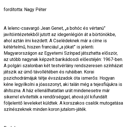
fordította: Nagy Péter
A lelenc-csavargó Jean Genet, „a bohóc és vértanú” 
javítóintézetekből jutott az idegenlégión át a börtönökbe, 
ahol aztán írni kezdett. A Cselédeknek már a címe is 
kétértelmű, hiszen franciául „a jókat” is jelenti. 
Magyarországon az Egyetemi Színpad játszhatta először, 
az utóbb nagynak képzelt barikádosdi előestéjén: 1967-ben. 
A polgári szalonban két testvérlány rendszeresen színházat 
játszik az úrnő távollétében és ruháiban. Korai 
pszichodrámájuk tétje évszázadok óta ismerős: Hogyan 
kéne legyilkolni a jóasszonyt, aki talán még a tejesfiújukra is 
áhítozna. A ház ellenállhatatlan urát mindenesetre már 
sikerrel elvitették a rendőrséggel, ahová jól kifundált 
följelentő leveleket küldtek. A korszakos csalók mutogatása 
színészeknek minden koron jutalom-játék.