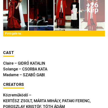
+
26
kép
Fotógaléria:
CAST
Claire
–
GIDRÓ KATALIN
Solange
–
CSORBA KATA
Madame
–
SZABÓ GABI
CREATORS
Közreműködő
–
KERTÉSZ ZSOLT, MÁRTA MIHÁLY, PATAKI FERENC,
POROSZLAY KRISTÓF, TÓTH ÁDÁM