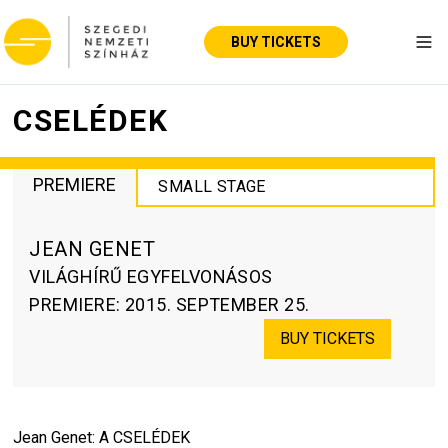
BUY TICKETS
Tog
CSELÉDEK
PREMIERE
SMALL STAGE
JEAN GENET
VILÁGHÍRŰ EGYFELVONÁSOS
PREMIERE
:
2015. SEPTEMBER 25.
BUY TICKETS
Jean Genet: A CSELÉDEK