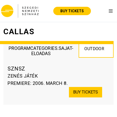
BUY TICKETS
Tog
CALLAS
PROGRAMCATEGORIES.SAJAT-
OUTDOOR
ELOADAS
SZNSZ
ZENÉS JÁTÉK
PREMIERE
:
2006. MARCH 8.
BUY TICKETS