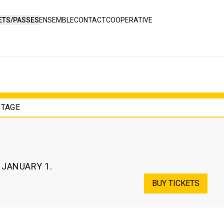
ETS/PASSES
ENSEMBLE
CONTACT
COOPERATIVE
STAGE
. JANUARY 1.
BUY TICKETS