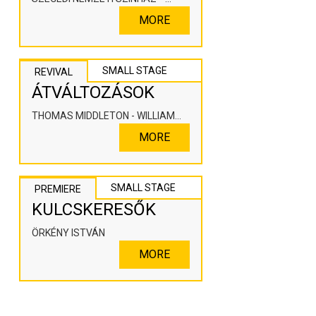
KOOPERÁLÓ SZÍNHÁZPEDAGÓGIAI
MORE
ALKOTÓTÉR
SMALL STAGE
REVIVAL
ÁTVÁLTOZÁSOK
THOMAS MIDDLETON - WILLIAM
ROWLEY
MORE
SMALL STAGE
PREMIERE
KULCSKERESŐK
ÖRKÉNY ISTVÁN
MORE