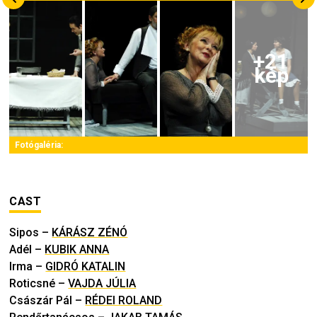
+
21
kép
Fotógaléria:
CAST
Sipos
–
KÁRÁSZ ZÉNÓ
Adél
–
KUBIK ANNA
Irma
–
GIDRÓ KATALIN
Roticsné
–
VAJDA JÚLIA
Császár Pál
–
RÉDEI ROLAND