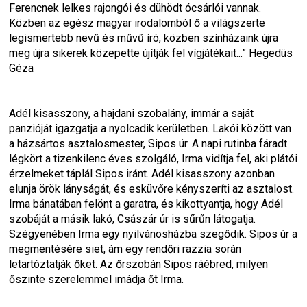
Ferencnek lelkes rajongói és dühödt ócsárlói vannak. 
Közben az egész magyar irodalomból ő a világszerte 
legismertebb nevű és művű író, közben színházaink újra 
meg újra sikerek közepette újítják fel vígjátékait...” Hegedüs 
Géza
Adél kisasszony, a hajdani szobalány, immár a saját 
panzióját igazgatja a nyolcadik kerületben. Lakói között van 
a házsártos asztalosmester, Sipos úr. A napi rutinba fáradt 
légkört a tizenkilenc éves szolgáló, Irma vidítja fel, aki plátói 
érzelmeket táplál Sipos iránt. Adél kisasszony azonban 
elunja örök lányságát, és esküvőre kényszeríti az asztalost. 
Irma bánatában felönt a garatra, és kikottyantja, hogy Adél 
szobáját a másik lakó, Császár úr is sűrűn látogatja. 
Szégyenében Irma egy nyilvánosházba szegődik. Sipos úr a 
megmentésére siet, ám egy rendőri razzia során 
letartóztatják őket. Az őrszobán Sipos ráébred, milyen 
őszinte szerelemmel imádja őt Irma.