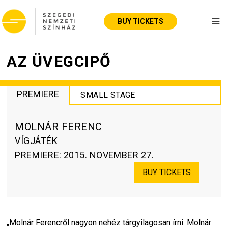
BUY TICKETS
Tog
AZ ÜVEGCIPŐ
PREMIERE
SMALL STAGE
MOLNÁR FERENC
VÍGJÁTÉK
PREMIERE
:
2015. NOVEMBER 27.
BUY TICKETS
„Molnár Ferencről nagyon nehéz tárgyilagosan írni: Molnár 