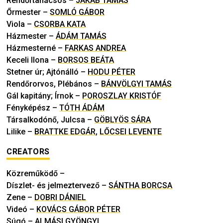
Rendőrtanácsos
–
JAKAB TAMÁS
Őrmester
–
SOMLÓ GÁBOR
Viola
–
CSORBA KATA
Házmester
–
ÁDÁM TAMÁS
Házmesterné
–
FARKAS ANDREA
Keceli Ilona
–
BORSOS BEÁTA
Stetner úr; Ajtónálló
–
HODU PÉTER
Rendőrorvos, Plébános
–
BÁNVÖLGYI TAMÁS
Gál kapitány; Írnok
–
POROSZLAY KRISTÓF
Fényképész
–
TÓTH ÁDÁM
Társalkodónő, Julcsa
–
GÖBLYÖS SÁRA
Lilike
–
BRATTKE EDGÁR
,
LŐCSEI LEVENTE
CREATORS
Közreműködő
–
Díszlet- és jelmeztervező
–
SÁNTHA BORCSA
Zene
–
DOBRI DÁNIEL
Videó
–
KOVÁCS GÁBOR PÉTER
Súgó
–
ALMÁSI GYÖNGYI