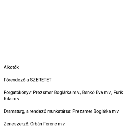
Alko­tók
Főren­dező a SZE­RE­TET
For­ga­tó­könyv: Prezs­mer Bog­lárka m.v., Benkő Éva m.v., Furik 
Rita m.v.
Dra­ma­turg, a ren­dező mun­ka­társa: Prezs­mer Bog­lárka m.v.
Zene­szerző: Orbán Ferenc m.v.