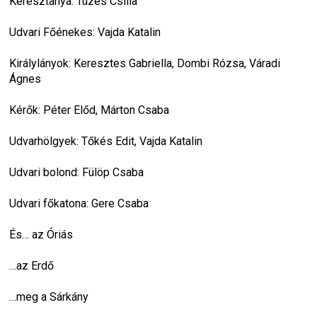
Kereszt­anya: Tüzes Csilla
Udvari Főéne­kes: Vajda Kata­lin
Király­lá­nyok: Keresz­tes Gab­ri­ella, Dombi Rózsa, Váradi 
Ágnes
Kérők: Péter Előd, Már­ton Csaba
Udvar­höl­gyek: Tőkés Edit, Vajda Kata­lin
Udvari bolond: Fülöp Csaba
Udvari főka­tona: Gere Csaba
És… az Óriás
…az Erdő
…meg a Sár­kány