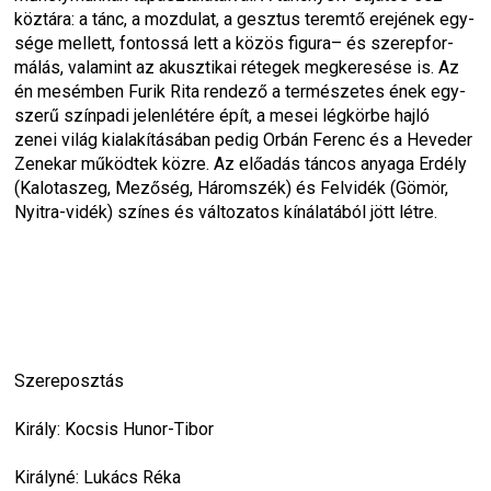
köz­tára: a tánc, a moz­du­lat, a gesz­tus teremtő ere­jé­nek egy­
sége mel­lett, fon­tossá lett a közös figura– és sze­rep­for­
má­lás, vala­mint az akusz­ti­kai réte­gek meg­ke­re­sése is. Az 
én mesém­ben Furik Rita ren­dező a ter­mé­sze­tes ének egy­
szerű szín­padi jelen­lé­tére épít, a mesei lég­körbe hajló 
zenei világ kiala­kí­tá­sá­ban pedig Orbán Ferenc és a Heve­der 
Zene­kar működ­tek közre. Az előa­dás tán­cos anyaga Erdély 
(Kalo­ta­szeg, Mező­ség, Három­szék) és Fel­vi­dék (Gömör, 
Nyitra-​vidék) szí­nes és vál­to­za­tos kíná­la­tá­ból jött létre.
Sze­rep­osz­tás
Király: Kocsis Hunor-​Tibor
Királyné: Lukács Réka