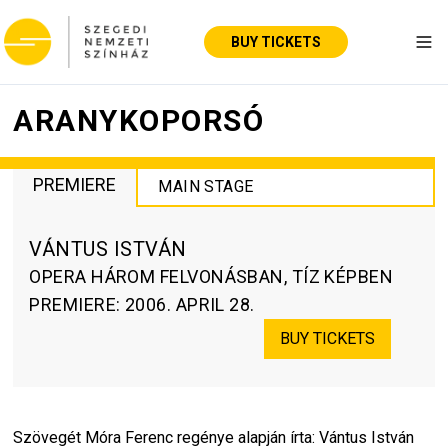
BUY TICKETS
Tog
ARANYKOPORSÓ
PREMIERE
MAIN STAGE
VÁNTUS ISTVÁN
OPERA HÁROM FELVONÁSBAN, TÍZ KÉPBEN
PREMIERE
:
2006. APRIL 28.
BUY TICKETS
Szövegét Móra Ferenc regénye alapján írta: Vántus István