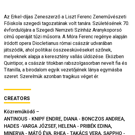
Az Erkel-díjas Zeneszerző a Liszt Ferenc Zeneművészeti 
Főiskola szegedi tagozatának volt tanára. Születésének 70. 
évfordulójára a Szegedi Nemzeti Színház Aranykoporsó 
című operáját tűzi műsorra. A Móra Ferenc regénye alapján 
íródott opera Diocletianus római császár udvarában 
játszódik, ahol politikai összeesküvéseket szőnek, 
melyeknek alapja a keresztény vallás üldözése. Eközben 
Quintipor, a császár titokban rabszolgasorban nevelt fia és 
Titanilla, a birodalom egyik vezetőjének lánya egymásba 
szeret. Szerelmük azonban tragikus véget ér.
CREATORS
Közreműködő
–
ANTINOUS - KNIPF ENDRE, DIANA - BONCZOS ANDREA,
HADES -VARGA JÓZSEF, HELENA - PRIBÉK EDINA,
MINERVA - MÁTÓ ÉVA, RHEA - TAKÁCS VERA, SAPPHO -