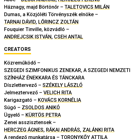
Háznagy, majd Börtönőr
–
TALETOVICS MILÁN
Dumas, a Közjóléti Törvényszék elnöke
–
TARNAI DÁVID
,
LŐRINCZ ZOLTÁN
Fouquier Tinville, közvádló
–
ANDREJCSIK ISTVÁN
,
CSEH ANTAL
CREATORS
Közreműködő
–
SZEGEDI SZIMFONIKUS ZENEKAR, A SZEGEDI NEMZETI
SZÍNHÁZ ÉNEKKARA ÉS TÁNCKARA
Díszlettervező
–
SZÉKELY LÁSZLÓ
Jelmeztervező
–
VELICH RITA
Karigazgató
–
KOVÁCS KORNÉLIA
Súgó
–
ZSOLDOS ANIKÓ
Ügyelő
–
KÜRTÖS PETRA
Zenei asszisztensek
–
HERCZEG ÁGNES
,
RÁKAI ANDRÁS
,
ZALÁNKI RITA
A rendező munkatársa
–
TORONYKŐY ATTILA