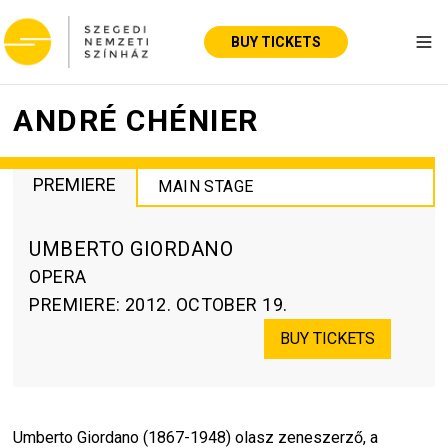
BUY TICKETS
Tog
ANDRÉ CHÉNIER
PREMIERE
MAIN STAGE
UMBERTO GIORDANO
OPERA
PREMIERE
:
2012. OCTOBER 19.
BUY TICKETS
Umberto Giordano (1867-1948) olasz zeneszerző, a 