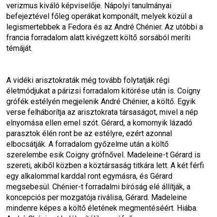
verizmus kiváló képviselője. Nápolyi tanulmányai 
befejeztével főleg operákat komponált, melyek közül a 
legismertebbek a Fedora és az André Chénier. Az utóbbi a 
francia forradalom alatt kivégzett költő sorsából meríti 
témáját.
A vidéki arisztokraták még tovább folytatják régi 
életmódjukat a párizsi forradalom kitörése után is. Coigny 
grófék estélyén megjelenik André Chénier, a költő. Egyik 
verse felháborítja az arisztokrata társaságot, mivel a nép 
elnyomása ellen emel szót. Gérard, a komornyik lázadó 
parasztok élén ront be az estélyre, ezért azonnal 
elbocsátják. A forradalom győzelme után a költő 
szerelembe esik Coigny grófnővel. Madeleine-t Gérard is 
szereti, akiből közben a köztársaság titkára lett. A két férfi 
egy alkalommal karddal ront egymásra, és Gérard 
megsebesül. Chénier-t forradalmi bíróság elé állítják, a 
koncepciós per mozgatója riválisa, Gérard. Madeleine 
mindenre képes a költő életének megmentéséért. Hiába. 