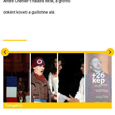
André Chénier-t halálra ítélik, a grófnő
önként követi a guillotine alá.
+
26
kép
Fotógaléria: