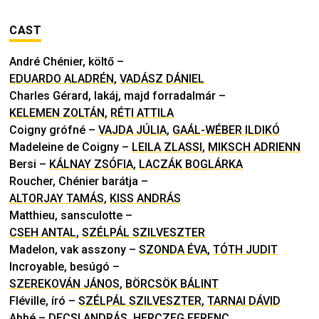
CAST
André Chénier, költő
–
EDUARDO ALADRÉN
,
VADÁSZ DÁNIEL
Charles Gérard, lakáj, majd forradalmár
–
KELEMEN ZOLTÁN
,
RÉTI ATTILA
Coigny grófné
–
VAJDA JÚLIA
,
GAÁL-WÉBER ILDIKÓ
Madeleine de Coigny
–
LEILA ZLASSI
,
MIKSCH ADRIENN
Bersi
–
KÁLNAY ZSÓFIA
,
LACZÁK BOGLÁRKA
Roucher, Chénier barátja
–
ALTORJAY TAMÁS
,
KISS ANDRÁS
Matthieu, sansculotte
–
CSEH ANTAL
,
SZÉLPÁL SZILVESZTER
Madelon, vak asszony
–
SZONDA ÉVA
,
TÓTH JUDIT
Incroyable, besúgó
–
SZEREKOVÁN JÁNOS
,
BÖRCSÖK BÁLINT
Fléville, író
–
SZÉLPÁL SZILVESZTER
,
TARNAI DÁVID
Abbé
–
DECSI ANDRÁS
,
HERCZEG FERENC