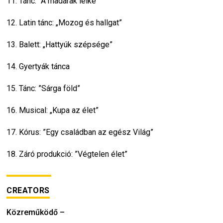
11. Tánc: ”A madarak lelke”
12. Latin tánc: „Mozog és hallgat”
13. Balett: „Hattyúk szépsége”
14. Gyertyák tánca
15. Tánc: ”Sárga föld”
16. Musical: „Kupa az élet”
17. Kórus: ”Egy családban az egész Világ”
18. Záró produkció: ”Végtelen élet”
CREATORS
Közreműködő
–