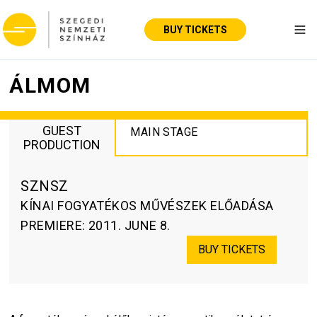
BUY TICKETS
Tog
ÁLMOM
GUEST
MAIN STAGE
PRODUCTION
SZNSZ
KÍNAI FOGYATÉKOS MŰVÉSZEK ELŐADÁSA
PREMIERE
:
2011. JUNE 8.
BUY TICKETS