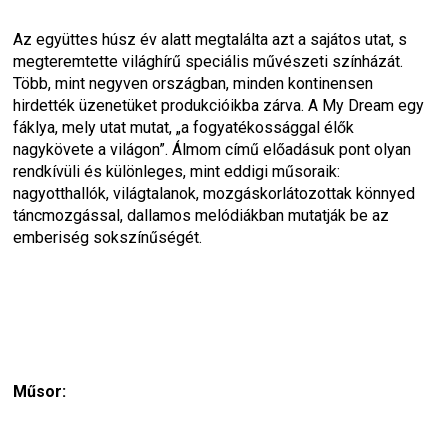
Az együttes húsz év alatt megtalálta azt a sajátos utat, s 
megteremtette világhírű speciális művészeti színházát. 
Több, mint negyven országban, minden kontinensen 
hirdették üzenetüket produkcióikba zárva. A My Dream egy 
fáklya, mely utat mutat, „a fogyatékossággal élők 
nagykövete a világon”. Álmom című előadásuk pont olyan 
rendkívüli és különleges, mint eddigi műsoraik: 
nagyotthallók, világtalanok, mozgáskorlátozottak könnyed 
táncmozgással, dallamos melódiákban mutatják be az 
emberiség sokszínűségét.
Műsor: