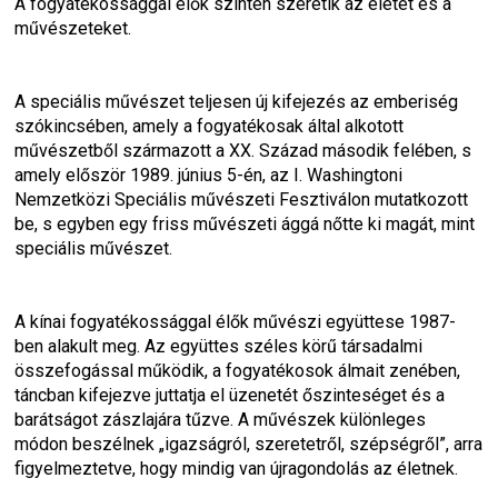
A fogyatékossággal élők szintén szeretik az életet és a 
művészeteket.
A speciális művészet teljesen új kifejezés az emberiség 
szókincsében, amely a fogyatékosak által alkotott 
művészetből származott a XX. Század második felében, s 
amely először 1989. június 5-én, az I. Washingtoni 
Nemzetközi Speciális művészeti Fesztiválon mutatkozott 
be, s egyben egy friss művészeti ággá nőtte ki magát, mint 
speciális művészet.
A kínai fogyatékossággal élők művészi együttese 1987-
ben alakult meg. Az együttes széles körű társadalmi 
összefogással működik, a fogyatékosok álmait zenében, 
táncban kifejezve juttatja el üzenetét őszinteséget és a 
barátságot zászlajára tűzve. A művészek különleges 
módon beszélnek „igazságról, szeretetről, szépségről”, arra 
figyelmeztetve, hogy mindig van újragondolás az életnek.