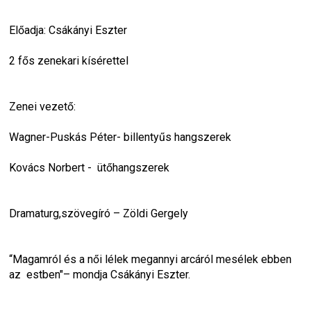
Előadja: Csákányi Eszter
2 fős zenekari kísérettel
Zenei vezető:
Wagner-Puskás Péter- billentyűs hangszerek
Kovács Norbert -  ütőhangszerek
Dramaturg,szövegíró – Zöldi Gergely
“Magamról és a női lélek megannyi arcáról mesélek ebben 
az  estben"– mondja Csákányi Eszter.