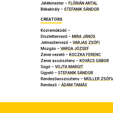
Játékmester
–
FLÓRIÁN ANTAL
Békakirály
–
STEFANIK SÁNDOR
CREATORS
Közreműködő
–
Díszlettervező
–
MIRA JÁNOS
Jelmeztervező
–
VARJAS ZSÓFI
Mozgás
–
VARGA JÓZSEF
Zenei vezető
–
KOCZKA FERENC
Zenei asszisztens
–
KOVÁCS GÁBOR
Súgó
–
VOJTA MARGIT
Ügyelő
–
STEFANIK SÁNDOR
Rendezőasszisztens
–
MÜLLER ZSÓFI
Rendező
–
ÁDÁM TAMÁS