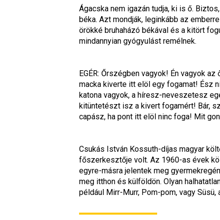
Ágacska nem igazán tudja, ki is ő. Bizto
béka. Azt mondják, leginkább az emberre 
örökké bruhaházó békával és a kitört fogú
mindannyian gyógyulást remélnek.
EGÉR: Őrszégben vagyok! Én vagyok az ő
macka kiverte itt elöl egy fogamat! Ész 
katona vagyok, a híresz-neveszetesz egé
kitüntetészt isz a kivert fogamért! Bár,
capász, ha pont itt elöl ninc foga! Mit 
Csukás István Kossuth-díjas magyar költő
főszerkesztője volt. Az 1960-as évek kö
egyre-másra jelentek meg gyermekregénye
meg itthon és külföldön. Olyan halhatatl
például Mirr-Murr, Pom-pom, vagy Süsü, a