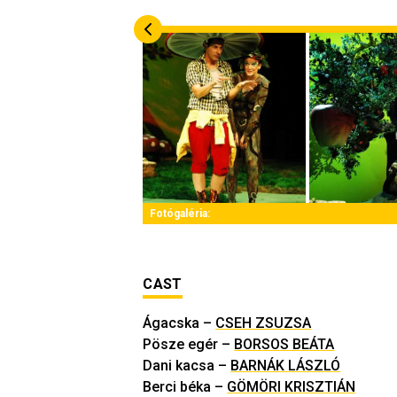
Fotógaléria:
CAST
Ágacska
–
CSEH ZSUZSA
Pösze egér
–
BORSOS BEÁTA
Dani kacsa
–
BARNÁK LÁSZLÓ
Berci béka
–
GÖMÖRI KRISZTIÁN