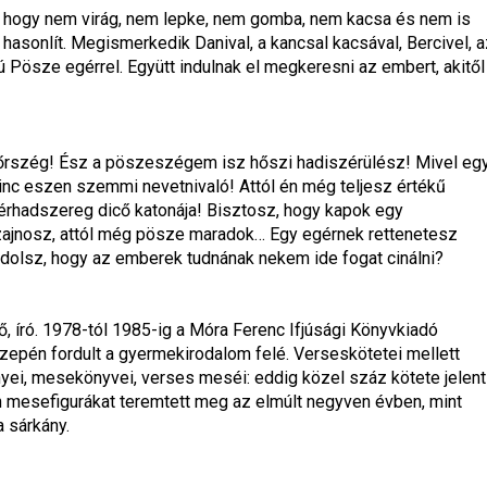
s, hogy nem virág, nem lepke, nem gomba, nem kacsa és nem is 
hasonlít. Megismerkedik Danival, a kancsal kacsával, Bercivel, a
 Pösze egérrel. Együtt indulnak el megkeresni az embert, akitől 
rszég! Ész a pöszeszégem isz hőszi hadiszérülész! Mivel egy
ninc eszen szemmi nevetnivaló! Attól én még teljesz értékű 
rhadszereg dicő katonája! Bisztosz, hogy kapok egy 
 szajnosz, attól még pösze maradok… Egy egérnek rettenetesz 
gondolsz, hogy az emberek tudnának nekem ide fogat cinálni?
, író. 1978-tól 1985-ig a Móra Ferenc Ifjúsági Könyvkiadó 
zepén fordult a gyermekirodalom felé. Verseskötetei mellett 
i, mesekönyvei, verses meséi: eddig közel száz kötete jelent 
an mesefigurákat teremtett meg az elmúlt negyven évben, mint 
 sárkány.