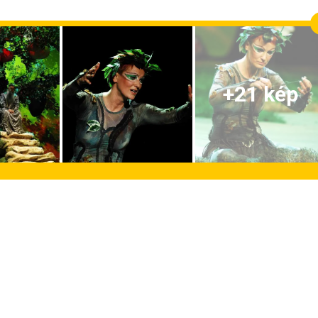
+
21
kép