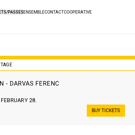
ETS/PASSES
ENSEMBLE
CONTACT
COOPERATIVE
STAGE
N - DARVAS FERENC
 FEBRUARY 28.
BUY TICKETS