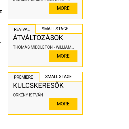
KOOPERÁLÓ SZÍNHÁZPEDAGÓGIAI
MORE
z 
ALKOTÓTÉR
SMALL STAGE
REVIVAL
ÁTVÁLTOZÁSOK
 
THOMAS MIDDLETON - WILLIAM
ROWLEY
MORE
SMALL STAGE
PREMIERE
KULCSKERESŐK
ÖRKÉNY ISTVÁN
MORE