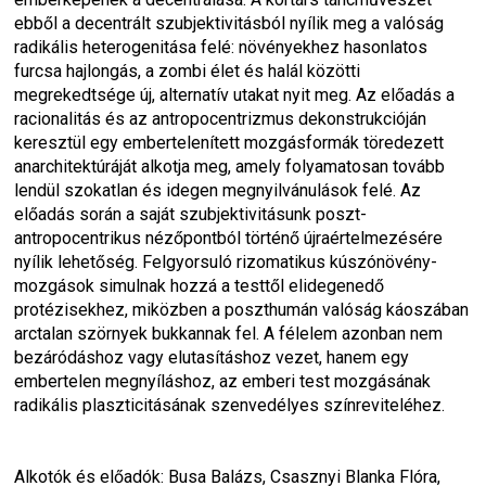
ebből a decentrált szubjektivitásból nyílik meg a valóság 
radikális heterogenitása felé: növényekhez hasonlatos 
furcsa hajlongás, a zombi élet és halál közötti 
megrekedtsége új, alternatív utakat nyit meg. Az előadás a 
racionalitás és az antropocentrizmus dekonstrukcióján 
keresztül egy embertelenített mozgásformák töredezett 
anarchitektúráját alkotja meg, amely folyamatosan tovább 
lendül szokatlan és idegen megnyilvánulások felé. Az 
előadás során a saját szubjektivitásunk poszt-
antropocentrikus nézőpontból történő újraértelmezésére 
nyílik lehetőség. Felgyorsuló rizomatikus kúszónövény-
mozgások simulnak hozzá a testtől elidegenedő 
protézisekhez, miközben a poszthumán valóság káoszában 
arctalan szörnyek bukkannak fel. A félelem azonban nem 
bezáródáshoz vagy elutasításhoz vezet, hanem egy 
embertelen megnyíláshoz, az emberi test mozgásának 
radikális plaszticitásának szenvedélyes színreviteléhez.
Alkotók és előadók: Busa Balázs, Csasznyi Blanka Flóra, 