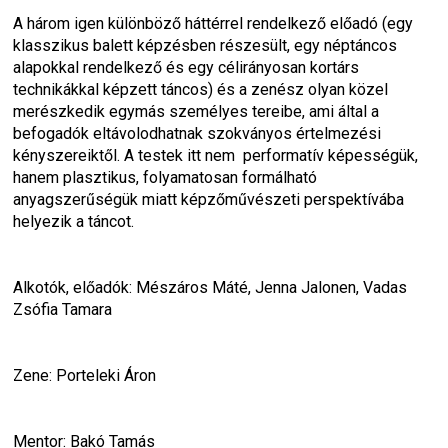
A három igen különböző háttérrel rendelkező előadó (egy 
klasszikus balett képzésben részesült, egy néptáncos 
alapokkal rendelkező és egy célirányosan kortárs 
technikákkal képzett táncos) és a zenész olyan közel 
merészkedik egymás személyes tereibe, ami által a 
befogadók eltávolodhatnak szokványos értelmezési 
kényszereiktől. A testek itt nem  performatív képességük, 
hanem plasztikus, folyamatosan formálható 
anyagszerűségük miatt képzőművészeti perspektívába 
helyezik a táncot.
Alkotók, előadók: Mészáros Máté, Jenna Jalonen, Vadas 
Zsófia Tamara
Zene: Porteleki Áron
Mentor: Bakó Tamás