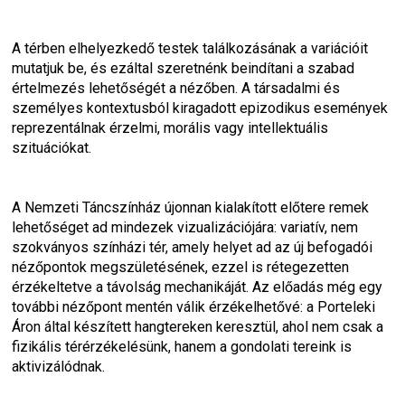
A térben elhelyezkedő testek találkozásának a variációit 
mutatjuk be, és ezáltal szeretnénk beindítani a szabad 
értelmezés lehetőségét a nézőben. A társadalmi és 
személyes kontextusból kiragadott epizodikus események 
reprezentálnak érzelmi, morális vagy intellektuális 
szituációkat.
A Nemzeti Táncszínház újonnan kialakított előtere remek 
lehetőséget ad mindezek vizualizációjára: variatív, nem 
szokványos színházi tér, amely helyet ad az új befogadói 
nézőpontok megszületésének, ezzel is rétegezetten 
érzékeltetve a távolság mechanikáját. Az előadás még egy 
további nézőpont mentén válik érzékelhetővé: a Porteleki 
Áron által készített hangtereken keresztül, ahol nem csak a 
fizikális térérzékelésünk, hanem a gondolati tereink is 
aktivizálódnak.