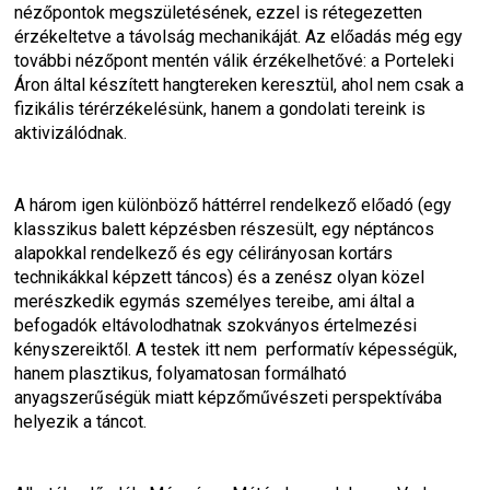
nézőpontok megszületésének, ezzel is rétegezetten 
érzékeltetve a távolság mechanikáját. Az előadás még egy 
további nézőpont mentén válik érzékelhetővé: a Porteleki 
Áron által készített hangtereken keresztül, ahol nem csak a 
fizikális térérzékelésünk, hanem a gondolati tereink is 
aktivizálódnak.
A három igen különböző háttérrel rendelkező előadó (egy 
klasszikus balett képzésben részesült, egy néptáncos 
alapokkal rendelkező és egy célirányosan kortárs 
technikákkal képzett táncos) és a zenész olyan közel 
merészkedik egymás személyes tereibe, ami által a 
befogadók eltávolodhatnak szokványos értelmezési 
kényszereiktől. A testek itt nem  performatív képességük, 
hanem plasztikus, folyamatosan formálható 
anyagszerűségük miatt képzőművészeti perspektívába 
helyezik a táncot.