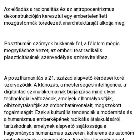
Az előadás a racionalitás és az antropocentrizmus 
dekonstrukcióján keresztül egy embertelenített 
mozgásformák töredezett anarchitektúráját alkotja meg.
Poszthumán szörnyek bukkanak fel, a félelem mégis 
megnyíláshoz vezet, az emberi test radikális 
plaszticitásának szenvedélyes színreviteléhez.
A poszthumanitás a 21. század alapvető kérdései köré 
szerveződik. A klónozás, a mesterséges intelligencia, a 
digitalitás szimulakrumainak burjánzása mind olyan 
technológiai változások, amelyek elhomályosítják, 
elbizonytalanítják az ember határvonalait, megszokott 
fogalmiságát. Ezek a kulturális tendenciák a modernitás és 
a humanizmus emberképének radikális átalakulásáról 
tanúskodnak, amelynek alapvető sajátossága a 
hagyományos humanizmus szuverén, koherens és autonóm 
emberképének a decentrálása. A kortárs táncművészet 