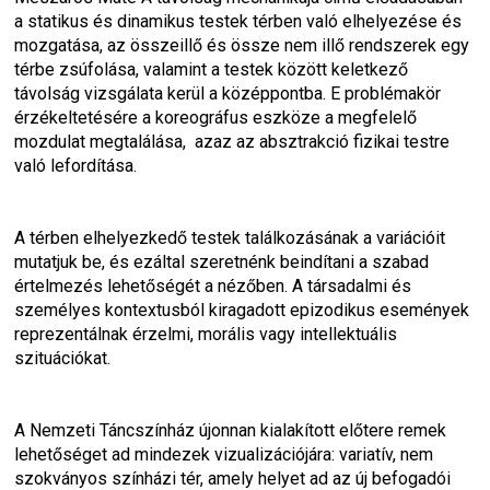
a statikus és dinamikus testek térben való elhelyezése és 
mozgatása, az összeillő és össze nem illő rendszerek egy 
térbe zsúfolása, valamint a testek között keletkező 
távolság vizsgálata kerül a középpontba. E problémakör 
érzékeltetésére a koreográfus eszköze a megfelelő 
mozdulat megtalálása,  azaz az absztrakció fizikai testre 
való lefordítása. 
A térben elhelyezkedő testek találkozásának a variációit 
mutatjuk be, és ezáltal szeretnénk beindítani a szabad 
értelmezés lehetőségét a nézőben. A társadalmi és 
személyes kontextusból kiragadott epizodikus események 
reprezentálnak érzelmi, morális vagy intellektuális 
szituációkat.
A Nemzeti Táncszínház újonnan kialakított előtere remek 
lehetőséget ad mindezek vizualizációjára: variatív, nem 
szokványos színházi tér, amely helyet ad az új befogadói 