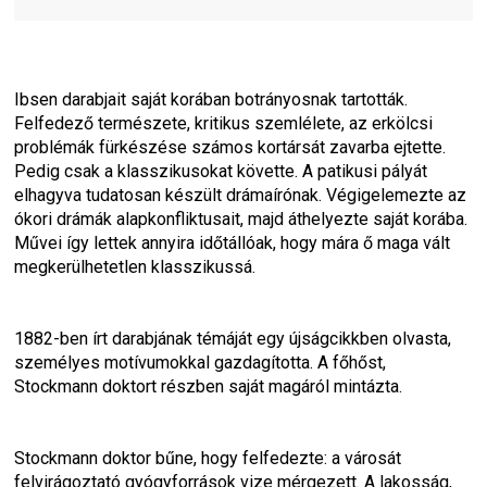
Ibsen darabjait saját korában botrányosnak tartották. 
Felfedező természete, kritikus szemlélete, az erkölcsi 
problémák fürkészése számos kortársát zavarba ejtette. 
Pedig csak a klasszikusokat követte. A patikusi pályát 
elhagyva tudatosan készült drámaírónak. Végigelemezte az 
ókori drámák alapkonfliktusait, majd áthelyezte saját korába. 
Művei így lettek annyira időtállóak, hogy mára ő maga vált 
megkerülhetetlen klasszikussá.
1882-ben írt darabjának témáját egy újságcikkben olvasta, 
személyes motívumokkal gazdagította. A főhőst, 
Stockmann doktort részben saját magáról mintázta.
Stockmann doktor bűne, hogy felfedezte: a városát 
felvirágoztató gyógyforrások vize mérgezett. A lakosság, 