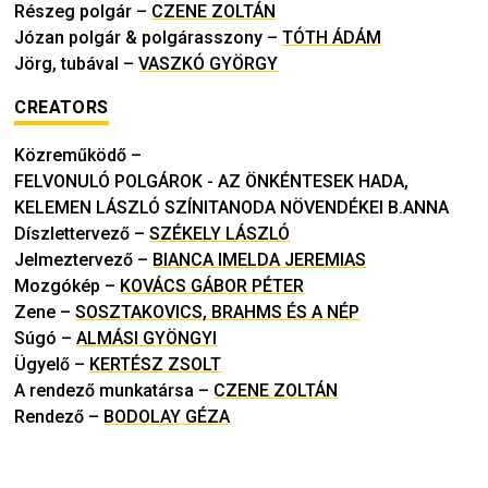
Részeg polgár
–
CZENE ZOLTÁN
Józan polgár & polgárasszony
–
TÓTH ÁDÁM
Jörg, tubával
–
VASZKÓ GYÖRGY
CREATORS
Közreműködő
–
FELVONULÓ POLGÁROK - AZ ÖNKÉNTESEK HADA,
KELEMEN LÁSZLÓ SZÍNITANODA NÖVENDÉKEI B.ANNA
Díszlettervező
–
SZÉKELY LÁSZLÓ
Jelmeztervező
–
BIANCA IMELDA JEREMIAS
Mozgókép
–
KOVÁCS GÁBOR PÉTER
Zene
–
SOSZTAKOVICS, BRAHMS ÉS A NÉP
Súgó
–
ALMÁSI GYÖNGYI
Ügyelő
–
KERTÉSZ ZSOLT
A rendező munkatársa
–
CZENE ZOLTÁN
Rendező
–
BODOLAY GÉZA