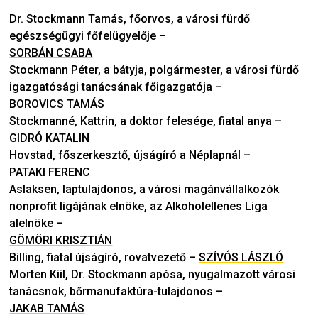
Dr. Stockmann Tamás, főorvos, a városi fürdő
egészségügyi főfelügyelője
–
SORBÁN CSABA
Stockmann Péter, a bátyja, polgármester, a városi fürdő
igazgatósági tanácsának főigazgatója
–
BOROVICS TAMÁS
Stockmanné, Kattrin, a doktor felesége, fiatal anya
–
GIDRÓ KATALIN
Hovstad, főszerkesztő, újságíró a Néplapnál
–
PATAKI FERENC
Aslaksen, laptulajdonos, a városi magánvállalkozók
nonprofit ligájának elnöke, az Alkoholellenes Liga
alelnöke
–
GÖMÖRI KRISZTIÁN
Billing, fiatal újságíró, rovatvezető
–
SZÍVÓS LÁSZLÓ
Morten Kiil, Dr. Stockmann apósa, nyugalmazott városi
tanácsnok, bőrmanufaktúra-tulajdonos
–
JAKAB TAMÁS