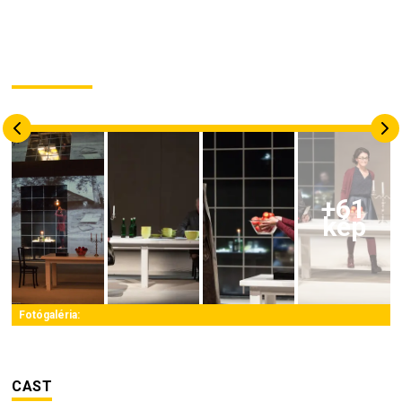
+
61
kép
Fotógaléria:
CAST