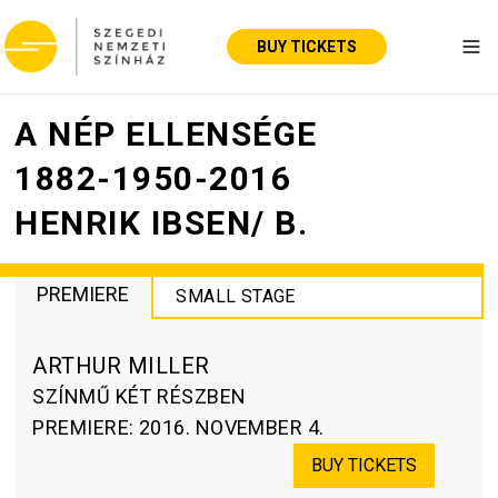
BUY TICKETS
Tog
A NÉP ELLENSÉGE
1882-1950-2016
HENRIK IBSEN/ B.
PREMIERE
SMALL STAGE
ARTHUR MILLER
SZÍNMŰ KÉT RÉSZBEN
PREMIERE
:
2016. NOVEMBER 4.
BUY TICKETS