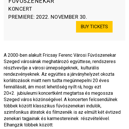
FÚVÓSZENEKAR
KONCERT
PREMIERE
:
2022. NOVEMBER 30.
BUY TICKETS
A 2000-ben alakult Fricsay Ferenc Városi Fúvószenekar 
Szeged városának meghatározó együttese, rendszeres 
résztvevője a városi ünnepségeknek,  kulturális 
rendezvényeknek. Az együttes a járványhelyzet okozta 
korlátozások miatt nem tudta megünnepelni 20 éves 
fennállását, ám most lehetőség nyílt rá, hogy ezt 
20+2.  jubiuleumi koncertként megtartsa és megossza 
Szeged város közönségével. A koncerten felcsendülnek 
többek között klasszikus fúvószenekari indulók, 
szimfonikus átiratok és filmzenék is az elmúlt két évtized 
zenekari tagjainak és karmestereinek  részvételével. 
Elhangzik többek között: