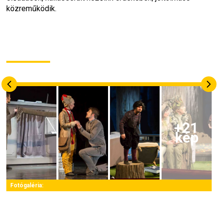
közreműködik.
+
21
kép
Fotógaléria: