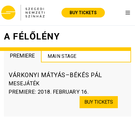
BUY TICKETS
Tog
A FÉLŐLÉNY
PREMIERE
MAIN STAGE
VÁRKONYI MÁTYÁS–BÉKÉS PÁL
MESEJÁTÉK
PREMIERE
:
2018. FEBRUARY 16.
BUY TICKETS