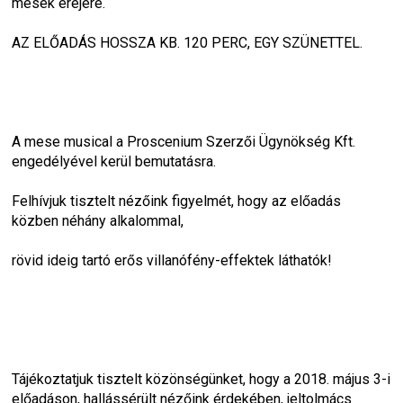
mesék erejére.
AZ ELŐADÁS HOSSZA KB. 120 PERC, EGY SZÜNETTEL.
A mese musical a Proscenium Szerzői Ügynökség Kft. 
engedélyével kerül bemutatásra.
Felhívjuk tisztelt nézőink figyelmét, hogy az előadás 
közben néhány alkalommal,
rövid ideig tartó erős villanófény-effektek láthatók!
Tájékoztatjuk tisztelt közönségünket, hogy a 2018. május 3-i 
előadáson, hallássérült nézőink érdekében, jeltolmács 