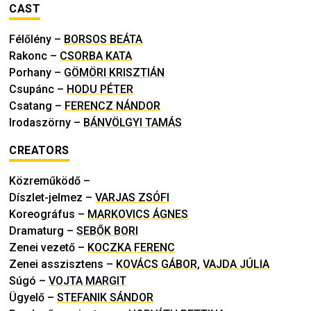
CAST
Félőlény
–
BORSOS BEÁTA
Rakonc
–
CSORBA KATA
Porhany
–
GÖMÖRI KRISZTIÁN
Csupánc
–
HODU PÉTER
Csatang
–
FERENCZ NÁNDOR
Irodaszörny
–
BÁNVÖLGYI TAMÁS
CREATORS
Közreműködő
–
Díszlet-jelmez
–
VARJAS ZSÓFI
Koreográfus
–
MARKOVICS ÁGNES
Dramaturg
–
SEBŐK BORI
Zenei vezető
–
KOCZKA FERENC
Zenei asszisztens
–
KOVÁCS GÁBOR
,
VAJDA JÚLIA
Súgó
–
VOJTA MARGIT
Ügyelő
–
STEFANIK SÁNDOR