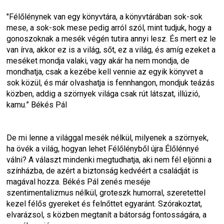
"Félőlénynek van egy könyvtára, a könyvtárában sok-sok 
mese, a sok-sok mese pedig arról szól, mint tudjuk, hogy a 
gonoszoknak a mesék végén tutira annyi lesz. És mert ez le 
van írva, akkor ez is a világ, sőt, ez a világ, és amíg ezeket a 
meséket mondja valaki, vagy akár ha nem mondja, de 
mondhatja, csak a kezébe kell vennie az egyik könyvet a 
sok közül, és már olvashatja is fennhangon, mondjuk teázás 
közben, addig a szörnyek világa csak rút látszat, illúzió, 
kamu.” Békés Pál
De mi lenne a világgal mesék nélkül, milyenek a szörnyek, 
ha övék a világ, hogyan lehet Félőlényből újra Élőlénnyé 
válni? A választ mindenki megtudhatja, aki nem fél eljönni a 
színházba, de azért a biztonság kedvéért a családját is 
magával hozza. Békés Pál zenés meséje 
szentimentalizmus nélkül, groteszk humorral, szeretettel 
kezel félős gyereket és felnőttet egyaránt. Szórakoztat, 
elvarázsol, s közben megtanít a bátorság fontosságára, a 