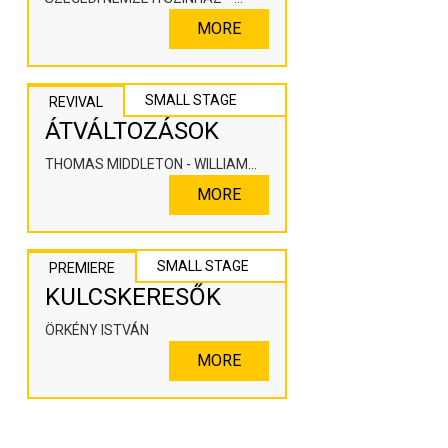
KOOPERÁLÓ SZÍNHÁZPEDAGÓGIAI
MORE
ALKOTÓTÉR
SMALL STAGE
REVIVAL
ÁTVÁLTOZÁSOK
THOMAS MIDDLETON - WILLIAM
ROWLEY
MORE
SMALL STAGE
PREMIERE
KULCSKERESŐK
ÖRKÉNY ISTVÁN
MORE